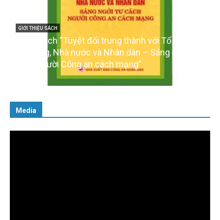
i trung thành với Tổ quốc,
GIỚI THIỆU SÁCH
và Nhân dân – Sáng ngời tư
Ra mắt ba cuốn sách ảnh
 cách mạng”
của Đảng
16/01/2026
Media
Trình
chơi
Video