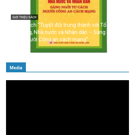
GIỚI THIỆU SÁCH
Cuốn sách “Tuyệt đối trung thành với Tổ quốc,
với Đảng, Nhà nước và Nhân dân – Sáng ngời tư
cách người Công an cách mạng”
06/02/2025
Media
Trình
chơi
Video