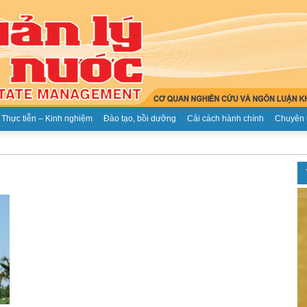
Thực tiễn – Kinh nghiệm
Đào tạo, bồi dưỡng
Cải cách hành chính
Chuyên 
Tạp
chí