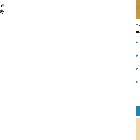
hộ
Quản
xây
T
nư
lý
nhà
nước