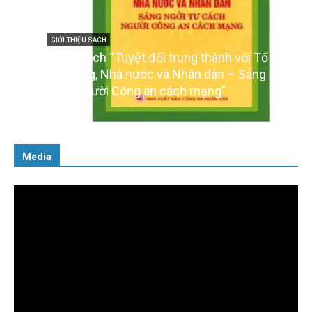
GIỚI THIỆU SÁCH
Cuốn sách “Tuyệt đối trung thành với Tổ quốc,
với Đảng, Nhà nước và Nhân dân – Sáng ngời tư
cách người Công an cách mạng”
06/02/2025
Media
Trình
chơi
Video