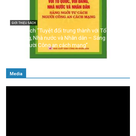
GIỚI THIỆU SÁCH
Cuốn sách “Tuyệt đối trung thành với Tổ quốc,
với Đảng, Nhà nước và Nhân dân – Sáng ngời tư
cách người Công an cách mạng”
06/02/2025
Media
Trình
chơi
Video