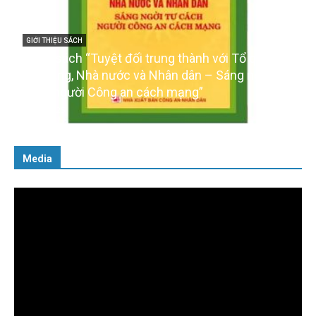
trung thành với Tổ quốc,
GIỚI THIỆU SÁCH
 Nhân dân – Sáng ngời tư
Ra mắt ba cuốn sách ảnh c
cách mạng”
của Đảng
16/01/2026
Media
Trình
chơi
Video