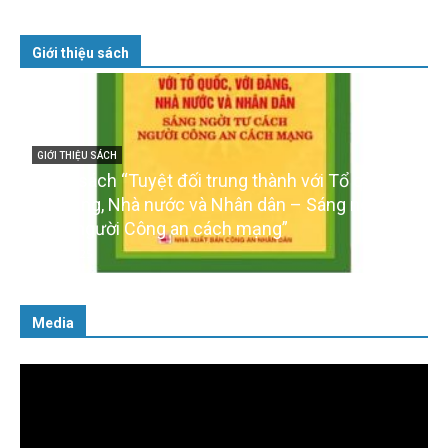
Giới thiệu sách
GIỚI THIỆU SÁCH
Cuốn sách “Tuyệt đối trung thành với Tổ quốc,
với Đảng, Nhà nước và Nhân dân – Sáng ngời tư
cách người Công an cách mạng”
06/02/2025
Media
Trình
chơi
Video