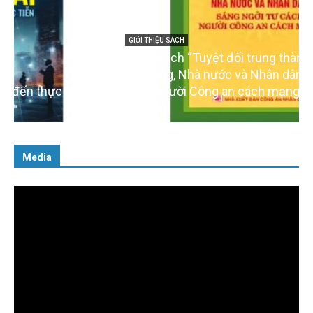
GIỚI THIỆU SÁCH
Cuốn sách “Tuyệt đối trung thành với Tổ quốc,
với Đảng, Nhà nước và Nhân dân – Sáng ngời tư
cách người Công an cách mạng”
06/02/2025
Media
Trình
chơi
Video