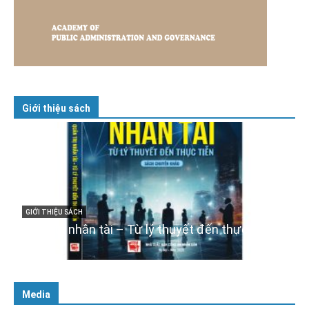
Giới thiệu sách
GIỚI THIỆU SÁCH
Cuốn sách “Tuyệt đối trung thành với Tổ quốc,
với Đảng, Nhà nước và Nhân dân – Sáng ngời
tư cách người Công an cách mạng”
06/02/2025
Media