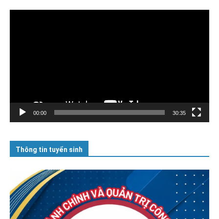
Trình
chơi
Video
00:00
30:35
Thông tin tuyển sinh