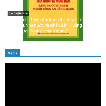
GIỚI THIỆU SÁCH
Ra mắt ba cuốn sách ảnh chào mừng Đại hội XIV
của Đảng
16/01/2026
Media
Trình
chơi
Video