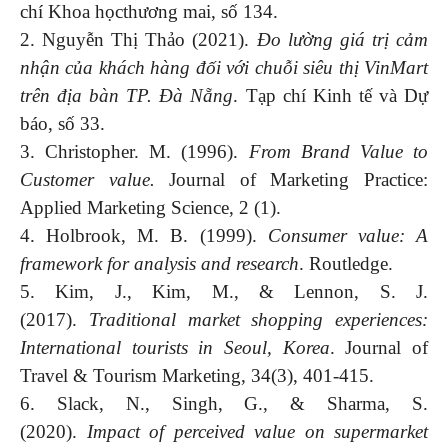
chí Khoa họcthương mai, số 134.
2. Nguyễn Thị Thảo (2021).
Đo lường giá trị cảm
nhận của khách hàng đối với chuỗi siêu thị VinMart
trên địa bàn TP. Đà Nẵng
. Tạp chí Kinh tế và Dự
báo, số 33.
3. Christopher. M. (1996).
From Brand Value to
Customer value.
Journal of Marketing Practice:
Applied Marketing Science, 2 (1).
4. Holbrook, M. B. (1999).
Consumer value: A
framework for analysis and research
. Routledge.
5. Kim, J., Kim, M., & Lennon, S. J.
(2017).
Traditional market shopping experiences:
International tourists in Seoul, Korea
. Journal of
Travel & Tourism Marketing, 34(3), 401-415.
6. Slack, N., Singh, G., & Sharma, S.
(2020).
Impact of perceived value on supermarket