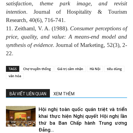
satisfaction, theme park image, and revisit
intention
. Journal of Hospitality & Tourism
Research, 40(6), 716-741.
11. Zeithaml, V. A. (1988).
Consumer perceptions of
price, quality, and value: A means-end model and
synthesis of evidence
. Journal of Marketing, 52(3), 2-
22.
TAGS
Chợ truyền thống
Giá trị cảm nhận
Hà Nội
tiêu dùng
văn hóa
BÀI VIẾT LIÊN QUAN
XEM THÊM
Hội nghị toàn quốc quán triệt và triển
khai thực hiện Nghị quyết Hội nghị lần
thứ ba Ban Chấp hành Trung ương
Đảng...