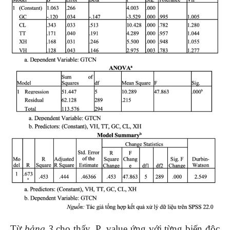
Từ
bảng 3
cho thấy, P_value ứng với từng biến độc