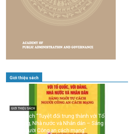
Giới thiệu sách
GIỚI THIỆU SÁCH
Cuốn sách “Tuyệt đối trung thành với Tổ quốc,
với Đảng, Nhà nước và Nhân dân – Sáng ngời tư
cách người Công an cách mạng”