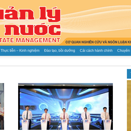
Thực tiễn – Kinh nghiệm
Đào tạo, bồi dưỡng
Cải cách hành chính
Chuyên 
Tạp
chí