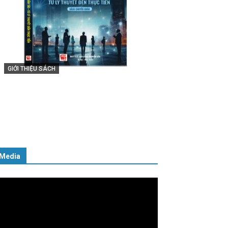
GIỚI THIỆU SÁCH
Cuốn sách “Tuyệt đối trung thành
với Tổ quốc, với Đảng, Nhà nước và
Nhân dân – Sáng ngời tư cách
người Công an cách mạng”
06/02/2025
Media
ình
ơi
deo