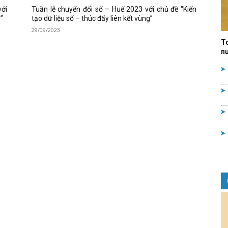
với
Tuần lễ chuyển đổi số – Huế 2023 với chủ đề “Kiến
Quản
g”
tạo dữ liệu số – thúc đẩy liên kết vùng”
29/09/2023
T
nư
lý
nhà
nước