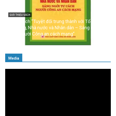
GIỚI THIỆU SÁCH
Ra mắt ba cuốn sách ảnh chào mừng Đại hội XIV
của Đảng
16/01/2026
Media
Trình
chơi
Video