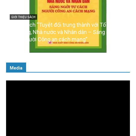
GIỚI THIỆU SÁCH
Cuốn sách “Tuyệt đối trung thành với Tổ quốc,
với Đảng, Nhà nước và Nhân dân – Sáng ngời tư
cách người Công an cách mạng”
06/02/2025
Media
Trình
chơi
Video