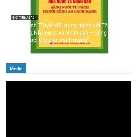
GIỚI THIỆU SÁCH
Cuốn sách “Tuyệt đối trung thành với Tổ quốc,
với Đảng, Nhà nước và Nhân dân – Sáng ngời tư
cách người Công an cách mạng”
06/02/2025
Media
Trình
chơi
Video