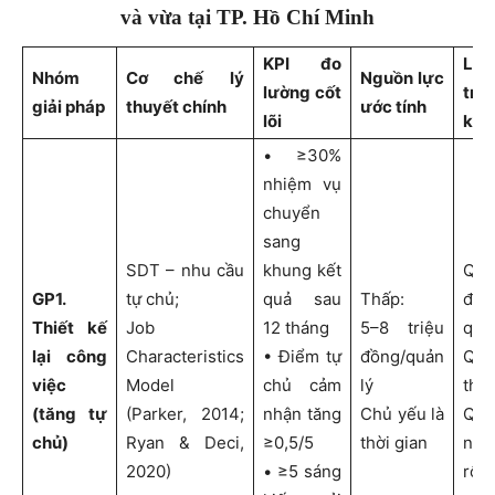
và vừa tại TP. Hồ Chí Minh
KPI đo
Lộ 
Nhóm
Cơ chế
lý
Nguồn lực
lường cốt
triể
giải pháp
thuyết chính
ước tính
lõi
kha
• ≥30%
nhiệm vụ
chuyển
sang
SDT – nhu cầu
khung kết
Qu
GP1.
tự chủ;
quả sau
Thấp:
đào
Thiết kế
Job
12 tháng
5–8 triệu
quả
lại công
Characteristics
• Điểm tự
đồng/quản
Quý
việc
Model
chủ cảm
lý
thí 
(tăng tự
(Parker, 2014;
nhận tăng
Chủ yếu là
Qu
chủ)
Ryan & Deci,
≥0,5/5
thời gian
nhâ
2020)
• ≥5 sáng
rộn