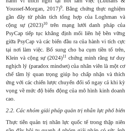
hành vi thích nghi tại nơi làm việc (Luthans &
9
Youssef-Morgan, 2017)
. Bằng chứng thực nghiệm
gần đây từ phân tích tổng hợp của Loghman và
10
cộng sự (2023)
trên mạng lưới danh pháp của
PsyCap tiếp tục khẳng định mối liên hệ bền vững
giữa PsyCap và các biến đầu ra của hành vi tích cực
tại nơi làm việc. Bổ sung cho ba cụm tiền tố trên,
11
Klein và cộng sự (2024)
chứng minh rằng tư duy
nghịch lý (paradox mindset) của nhân viên là một cơ
chế tâm lý quan trọng giúp họ chấp nhận và thích
ứng với các chiến lược chuyển đổi số ngay cả khi kỳ
vọng về mức độ biến động của mô hình kinh doanh
cao.
2.2. Các nhóm giải pháp quản trị nhân lực phổ biến
Thực tiễn quản trị nhân lực quốc tế trong thập niên
gần đây hội tụ quanh 4 nhóm giải pháp có sức ảnh