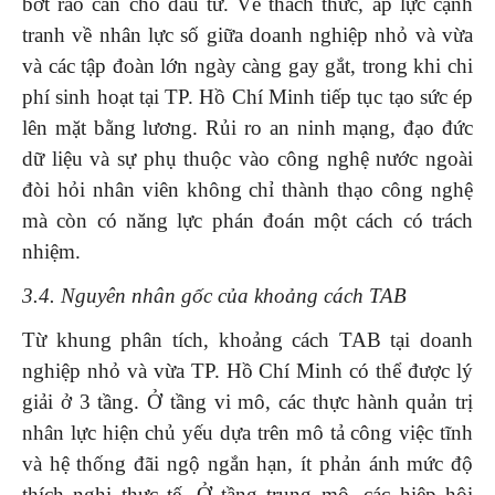
bớt rào cản cho đầu tư. Về thách thức, áp lực cạnh
tranh về nhân lực số giữa doanh nghiệp nhỏ và vừa
và các tập đoàn lớn ngày càng gay gắt, trong khi chi
phí sinh hoạt tại TP. Hồ Chí Minh tiếp tục tạo sức ép
lên mặt bằng lương. Rủi ro an ninh mạng, đạo đức
dữ liệu và sự phụ thuộc vào công nghệ nước ngoài
đòi hỏi nhân viên không chỉ thành thạo công nghệ
mà còn có năng lực phán đoán một cách có trách
nhiệm.
3.4. Nguyên nhân gốc của khoảng cách TAB
Từ khung phân tích, khoảng cách TAB tại doanh
nghiệp nhỏ và vừa TP. Hồ Chí Minh có thể được lý
giải ở 3 tầng. Ở tầng vi mô, các thực hành quản trị
nhân lực hiện chủ yếu dựa trên mô tả công việc tĩnh
và hệ thống đãi ngộ ngắn hạn, ít phản ánh mức độ
thích nghi thực tế. Ở tầng trung mô, các hiệp hội