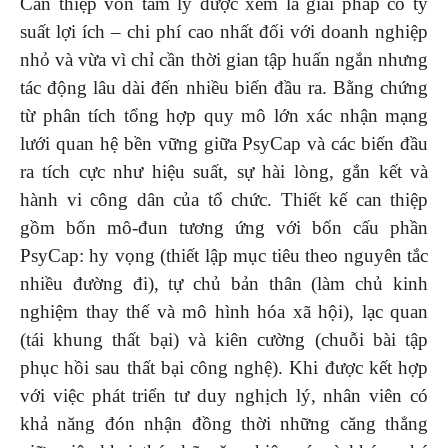
Can thiệp vốn tâm lý được xem là giải pháp có tỷ
suất lợi ích – chi phí cao nhất đối với doanh nghiệp
nhỏ và vừa vì chỉ cần thời gian tập huấn ngắn nhưng
tác động lâu dài đến nhiều biến đầu ra. Bằng chứng
từ phân tích tổng hợp quy mô lớn xác nhận mạng
lưới quan hệ bền vững giữa PsyCap và các biến đầu
ra tích cực như hiệu suất, sự hài lòng, gắn kết và
hành vi công dân của tổ chức. Thiết kế can thiệp
gồm bốn mô-đun tương ứng với bốn cấu phần
PsyCap: hy vọng (thiết lập mục tiêu theo nguyên tắc
nhiều đường đi), tự chủ bản thân (làm chủ kinh
nghiệm thay thế và mô hình hóa xã hội), lạc quan
(tái khung thất bại) và kiên cường (chuỗi bài tập
phục hồi sau thất bại công nghệ). Khi được kết hợp
với việc phát triển tư duy nghịch lý, nhân viên có
khả năng đón nhận đồng thời những căng thẳng