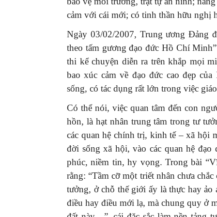
bảo vệ môi trường, trật tự an ninh; năng
cảm với cái mới; có tinh thần hữu nghị
Ngày 03/02/2007, Trung ương Đảng đã 
theo tấm gương đạo đức Hồ Chí Minh”
thi kể chuyện diễn ra trên khắp mọi mi
bao xúc cảm về đạo đức cao đẹp của 
sống, có tác dụng rất lớn trong việc giá
Có thể nói, việc quan tâm đến con ngư
hồn, là hạt nhân trung tâm trong tư t
các quan hệ chính trị, kinh tế – xã hộ
đời sống xã hội, vào các quan hệ đạo
phúc, niềm tin, hy vọng. Trong bài “
rằng: “Tầm cỡ một triết nhân chưa chắc 
tưởng, ở chỗ thế giới ấy là thực hay ảo 
điều hay điều mới lạ, mà chung quy ở m
đất này…”, cái đặc sắc làm nền tảng 