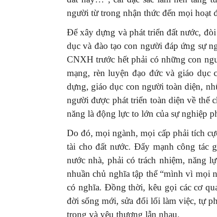
người từ trong nhận thức đến mọi hoạt 
Để xây dựng và phát triển đất nước, đòi
dục và đào tạo con người đáp ứng sự 
CNXH trước hết phải có những con ngư
mạng, rèn luyện đạo đức và giáo dục c
dựng, giáo dục con người toàn diện, nh
người được phát triển toàn diện về thể ch
năng là động lực to lớn của sự nghiệp ph
Do đó, mọi ngành, mọi cấp phải tích c
tài cho đất nước. Đẩy mạnh công tác 
nước nhà, phải có trách nhiệm, năng l
nhuần chủ nghĩa tập thể “mình vì mọi n
có nghĩa. Đồng thời, kêu gọi các cơ q
đời sống mới, sửa đổi lối làm việc, tự 
trọng và yêu thương lẫn nhau.