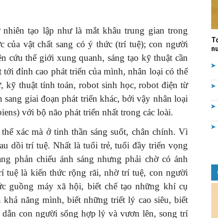
Quản
 nhiên tạo lập như là mắt khâu trung gian trong
T
 của vật chất sang có ý thức (trí tuệ); con người
nư
ên cứu thế giới xung quanh, sáng tạo kỹ thuật cần
ạt tới đỉnh cao phát triển của mình, nhân loại có thể
lý
 kỹ thuật tính toán, robot sinh học, robot điện từ
 sang giai đoạn phát triển khác, bởi vậy nhân loại
piens) với bộ não phát triển nhất trong các loài.
 thể xác mà ở tinh thần sáng suốt, chân chính. Vì
nhà
u dồi trí tuệ. Nhất là tuổi trẻ, tuổi đầy triển vọng
sàng phản chiếu ánh sáng nhưng phải chờ có ánh
tuệ là kiến thức rộng rãi, nhờ trí tuệ, con người
hức guồng máy xã hội, biết chế tạo những khí cụ
khả năng mình, biết những triết lý cao siêu, biết
nước
g dẫn con người sống hợp lý và vươn lên, song trí