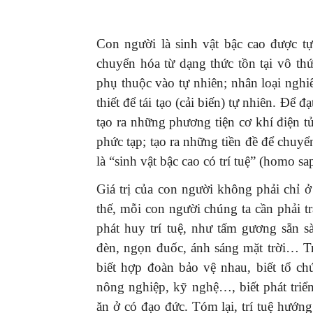
Con người là sinh vật bậc cao được tự
chuyển hóa từ dạng thức tồn tại vô thức
phụ thuộc vào tự nhiên; nhân loại nghi
thiết để tái tạo (cải biến) tự nhiên. Để đ
tạo ra những phương tiện cơ khí điện tử,
phức tạp; tạo ra những tiền đề để chuyển
là “sinh vật bậc cao có trí tuệ” (homo sa
Giá trị của con người không phải chỉ ở
thế, mỗi con người chúng ta cần phải tra
phát huy trí tuệ, như tấm gương sẵn 
đèn, ngọn đuốc, ánh sáng mặt trời… Trí 
biết hợp đoàn bảo vệ nhau, biết tổ c
nông nghiệp, kỹ nghệ…, biết phát triển 
ăn ở có đạo đức. Tóm lại, trí tuệ hướn