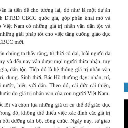
ăn là tiền đề cho tương lai, đó như là một dự án
sách ĐTBD CBCC quốc gia, góp phần khai mở và
 Việt Nam có những giá trị nhân văn dân tộc và
 những giải pháp tốt cho việc tăng cường giáo dục
GIỚI THIỆU SÁCH
ệ CBCC mới.
nh chào
Quản trị nhân tài – Từ lý thuyết
ăn chúng ta thấy rằng, từ thời cổ đại, loài người đã
Đảng
đến thực tiễn
, mỹ và đến nay vẫn được mọi người thừa nhận, tuy
08/12/2025
ia, dân tộc. Tiếp đó là hệ thống giá trị nhân văn
rí, dũng. Sinh thời, Bác Hồ thường dạy: nhân, trí,
i nước, hiếu với dân. Theo đó, cái đức cái thiện,
 thước đo giá trị nhân văn của con người Việt Nam.
Tr
t lõi và chọn lựa những giá trị cụ thể để giáo dục
ch
rong đó, không thể thiếu việc xác định các giá trị
Vi
à bồi dưỡng cán bộ, công chức. Ngày nay, sự giao