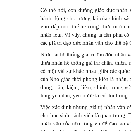
Có thể nói, con đường giáo dục nhân v
hành động cho tương lai của chính 
vun đắp một thế hệ công chức mới cho
nhân loại. Vì vậy, chúng ta cần phải có
GIỚI THIỆU SÁCH
các giá trị đạo đức nhân văn cho thế h
Ra mắt ba cuốn sách ả
Nhìn lại hệ thống giá trị đạo đức nhân v
mừng Đại hội XIV của 
thừa nhận hệ thống giá trị: chân, thiện
16/01/2026
có một vài sự khác nhau giữa các quốc g
của Nho giáo thời phong kiến là nhân, t
dũng, cần, kiệm, liêm, chính, trung vớ
lòng yêu dân, yêu nước là cốt lõi trong
Việc xác định những giá trị nhân văn cố
cho học sinh, sinh viên là quan trọng. T
nhân văn của nền công vụ để đào tạo v