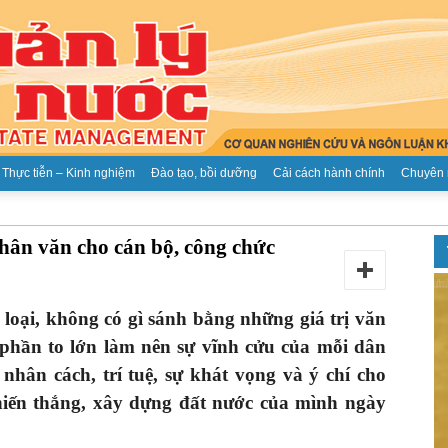
Thực tiễn – Kinh nghiệm
Đào tạo, bồi dưỡng
Cải cách hành chính
Chuyên 
Tạp
nhân văn cho cán bộ, công chức
oại, không có gì sánh bằng những giá trị văn
 phần to lớn làm nên sự vĩnh cửu của mỗi dân
chí
nhân cách, trí tuệ, sự khát vọng và ý chí cho
hiến thắng, xây dựng đất nước của mình ngày