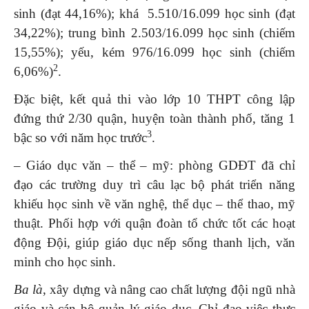
sinh (đạt 44,16%); khá 5.510/16.099 học sinh (đạt
34,22%); trung bình 2.503/16.099 học sinh (chiếm
15,55%); yếu, kém 976/16.099 học sinh (chiếm
2
6,06%)
.
Đặc biệt, kết quả thi vào lớp 10 THPT công lập
đứng thứ 2/30 quận, huyện toàn thành phố, tăng 1
3
bậc so với năm học trước
.
– Giáo dục văn – thể – mỹ: phòng GDĐT đã chỉ
đạo các trường duy trì câu lạc bộ phát triển năng
khiếu học sinh về văn nghệ, thể dục – thể thao, mỹ
thuật. Phối hợp với quận đoàn tổ chức tốt các hoạt
động Đội, giúp giáo dục nếp sống thanh lịch, văn
minh cho học sinh.
Ba là
, xây dựng và nâng cao chất lượng đội ngũ nhà
giáo và cán bộ quản lý giáo dục. Chỉ đạo việc thực