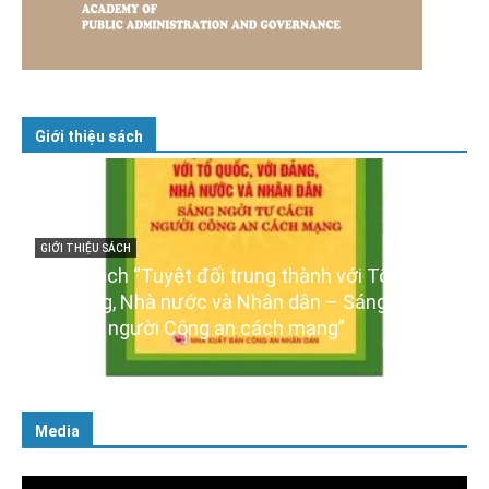
Giới thiệu sách
,
GIỚI THIỆU SÁCH
Ra mắt ba cuốn sách ảnh chào mừng Đại hội
XIV của Đảng
16/01/2026
Media
Trình