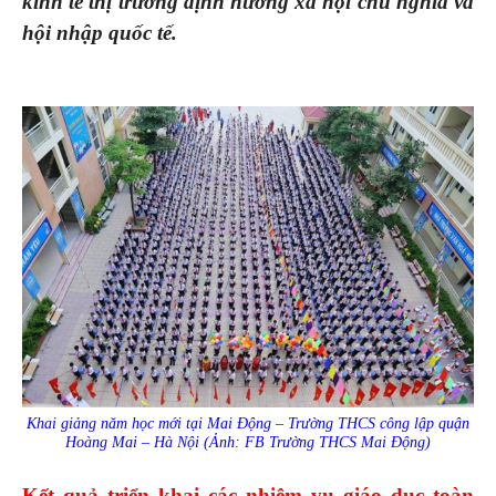
kinh tế thị trường định hướng xã hội chủ nghĩa và
hội nhập quốc tế.
Khai giảng năm học mới tại Mai Động – Trường THCS công lập quận
Hoàng Mai – Hà Nội (Ảnh: FB Trường THCS Mai Động)
Kết quả triển khai các nhiệm vụ giáo dục toàn