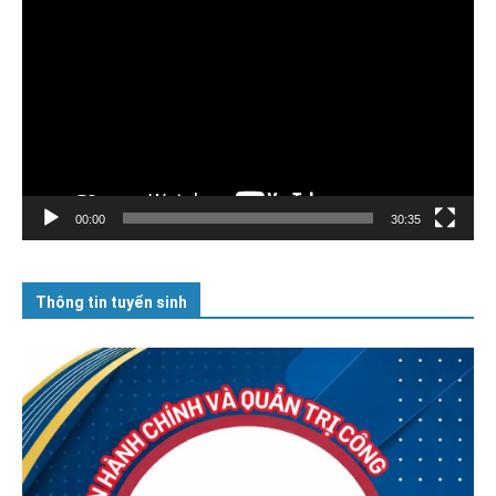
chơi
Video
00:00
30:35
Thông tin tuyển sinh