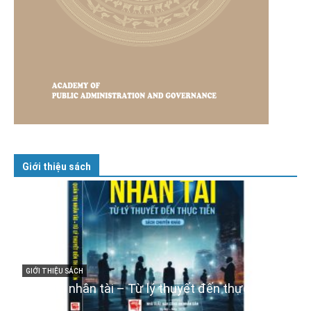
Giới thiệu sách
GIỚI THIỆU SÁCH
Cuốn sách “Tuyệt đối trung thành với Tổ quốc,
với Đảng, Nhà nước và Nhân dân – Sáng ngời
tư cách người Công an cách mạng”
06/02/2025