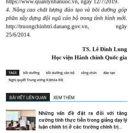
https://www.quanlynhanuoc.vn, ngày 12/7/2019.
4. Nâng cao chất lượng đào tạo và bồi dưỡng góp
phần xây dựng đội ngũ cán bộ trong tình hình mới.
http://truongchinhtri.danang.gov.vn, ngày
25/6/2014.
TS.
Lê Đình Lung
Học viện Hành chính Quốc gia
TAGS
bồi dưỡng
bồi dưỡng; cán bộ
công chức
đào tạo
Nghị quyết Trung ương 4 (khóa XII)
BÀI VIẾT LIÊN QUAN
XEM THÊM
Những vấn đề đặt ra đối với tăng
cường tính thực tiễn trong giảng dạy lý
luận chính trị ở các trường chính trị...