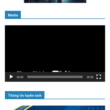
Media
Trình
chơi
Video
00:00
30:35
Thông tin tuyển sinh