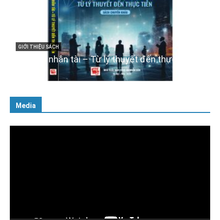
GIỚI THIỆU SÁCH
Cuốn sách “Tuyệt đối trung thành với Tổ quốc,
với Đảng, Nhà nước và Nhân dân – Sáng ngời
tư cách người Công an cách mạng”
06/02/2025
Media
Trình
chơi
Video