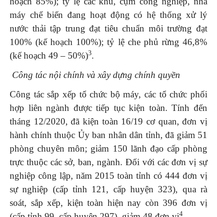
hoạch 85%); tỷ lệ các khu, cụm công nghiệp, nhà
máy chế biến đang hoạt động có hệ thống xử lý
nước thải tập trung đạt tiêu chuẩn môi trường đạt
100% (kế hoạch 100%); tỷ lệ che phủ rừng 46,8%
3
(kế hoạch 49 – 50%)
.
Công tác nội chính và xây dựng chính quyền
Công tác sắp xếp tổ chức bộ máy, các tổ chức phối
hợp liên ngành được tiếp tục kiện toàn. Tính đến
tháng 12/2020, đã kiện toàn 16/19 cơ quan, đơn vị
hành chính thuộc Ủy ban nhân dân tỉnh, đã giảm 51
phòng chuyên môn; giảm 150 lãnh đạo cấp phòng
trực thuộc các sở, ban, ngành. Đối với các đơn vị sự
nghiệp công lập, năm 2015 toàn tỉnh có 444 đơn vị
sự nghiệp (cấp tỉnh 121, cấp huyện 323), qua rà
soát, sắp xếp, kiện toàn hiện nay còn 396 đơn vị
4
(cấp tỉnh 99, cấp huyện 297), giảm 48 đơn vị
.