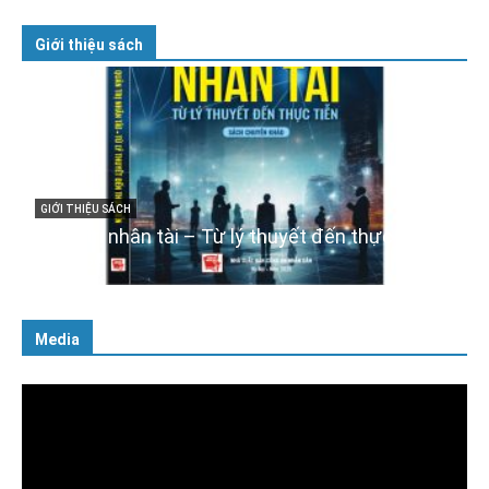
Giới thiệu sách
GIỚI THIỆU SÁCH
Cuốn sách “Tuyệt đối trung thành với Tổ quốc,
với Đảng, Nhà nước và Nhân dân – Sáng ngời
tư cách người Công an cách mạng”
06/02/2025
Media
Trình
chơi
Video