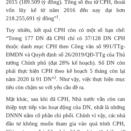
2015 (189.509 tỷ đồng). Tổng số thu từ CPH, thoái
vốn lũy kế từ năm 2016 đến nay đạt hơn
1
218.255,691 tỷ đồng”
.
Tuy nhiên, kết quả CPH còn có một số hạn chế:
“Trong 177 DN đã CPH chỉ có 37/128 DN CPH
thuộc danh mục CPH theo Công văn số 991/TTg-
ĐMDN và Quyết định số 26/2019/QĐ-TTg của Thủ
tướng Chính phủ (đạt 28% kế hoạch). Số DN còn
phải thực hiện CPH theo kế hoạch 5 tháng còn lại
2
năm 2020 là 91 DN”
. Như vậy, việc thực hiện mục
tiêu còn chậm so với yêu cầu đề ra.
Mặt khác, sau khi đã CPH, Nhà nước vẫn còn can
thiệp trực tiếp vào hoạt động của DN, nhất là những
DNNN nắm cổ phần chi phối. Chính vì vậy, các nhà
đầu tư không muốn tham gia vào quá trình CPH,