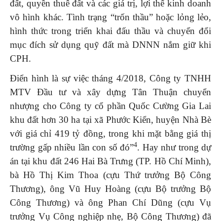
đất, quyền thuê đất và các giá trị, lợi thế kinh doanh
vô hình khác. Tình trạng “trốn thầu” hoặc lỏng lẻo,
hình thức trong triển khai đấu thầu và chuyển đổi
mục đích sử dụng quỹ đất mà DNNN nắm giữ khi
CPH.
Điển hình là sự việc tháng 4/2018, Công ty TNHH
MTV Đầu tư và xây dựng Tân Thuận chuyển
nhượng cho Công ty cổ phần Quốc Cường Gia Lai
khu đất hơn 30 ha tại xã Phước Kiển, huyện Nhà Bè
với giá chỉ 419 tỷ đồng, trong khi mặt bằng giá thị
4
trường gấp nhiều lần con số đó”
. Hay như trong dự
án tại khu đất 246 Hai Bà Trưng (TP. Hồ Chí Minh),
bà Hồ Thị Kim Thoa (cựu Thứ trưởng Bộ Công
Thương), ông Vũ Huy Hoàng (cựu Bộ trưởng Bộ
Công Thương) và ông Phan Chí Dũng (cựu Vụ
trưởng Vụ Công nghiệp nhẹ, Bộ Công Thương) đã