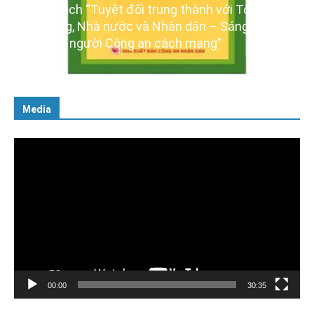
 với Tổ quốc,
GIỚI THIỆU SÁCH
– Sáng ngời
Ra mắt ba cuốn sách ảnh chào mừng Đ
g”
XIV của Đảng
16/01/2026
Media
Trình
chơi
Video
00:00
30:35