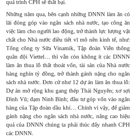
quá trình CPH sẽ thất bại.
Những năm qua, bên cạnh những DNNN làm ăn có
lãi đóng góp vào ngân sách nhà nước, tạo công ăn
việc làm cho người lao động, trở thành lực lượng vật
chất cho Nhà nước điều tiết vĩ mô nền kinh tế, như:
Tổng công ty Sữa Vinamik, Tập đoàn Viễn thông
quân đội Viettel… thì vẫn còn không ít các DNNN
làm ăn thua lỗ thất thoát vốn, tài sản của Nhà nước
hàng nghìn tỷ đồng, trở thành gánh nặng cho ngân
sách nhà nước. Đơn cử như 12 dự án làm ăn thua lỗ:
Dự án mở rộng khu gang thép Thái Nguyên; xơ sợi
Đình Vũ; đạm Ninh Bình; đầu tư góp vốn vào ngân
hàng của Tập đoàn dầu khí… Chính vì vậy, để giảm
gánh nặng cho ngân sách nhà nước, nâng cao hiệu
quả của DNNN chúng ta phải thúc đẩy nhanh CPH
các DNNN.