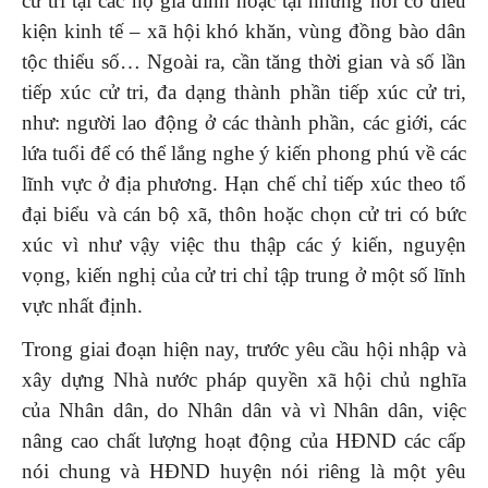
cử tri tại các hộ gia đình hoặc tại những nơi có điều
kiện kinh tế – xã hội khó khăn, vùng đồng bào dân
tộc thiểu số… Ngoài ra, cần tăng thời gian và số lần
tiếp xúc cử tri, đa dạng thành phần tiếp xúc cử tri,
như: người lao động ở các thành phần, các giới, các
lứa tuổi để có thể lắng nghe ý kiến phong phú về các
lĩnh vực ở địa phương. Hạn chế chỉ tiếp xúc theo tổ
đại biểu và cán bộ xã, thôn hoặc chọn cử tri có bức
xúc vì như vậy việc thu thập các ý kiến, nguyện
vọng, kiến nghị của cử tri chỉ tập trung ở một số lĩnh
vực nhất định.
Trong giai đoạn hiện nay, trước yêu cầu hội nhập và
xây dựng Nhà nước pháp quyền xã hội chủ nghĩa
của Nhân dân, do Nhân dân và vì Nhân dân, việc
nâng cao chất lượng hoạt động của HĐND các cấp
nói chung và HĐND huyện nói riêng là một yêu