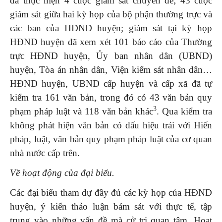
đã thực hiện 4 cuộc giám sát chuyên đề; 43 cuộc
giám sát giữa hai kỳ họp của bộ phận thường trực và
các ban của HĐND huyện; giám sát tại kỳ họp
HĐND huyện đã xem xét 101 báo cáo của Thường
trực HĐND huyện, Ủy ban nhân dân (UBND)
huyện, Tòa án nhân dân, Viện kiểm sát nhân dân…
HĐND huyện, UBND cấp huyện và cấp xã đã tự
kiểm tra 161 văn bản, trong đó có 43 văn bản quy
3
phạm pháp luật và 118 văn bản khác
. Qua kiểm tra
không phát hiện văn bản có dấu hiệu trái với Hiến
pháp, luật, văn bản quy phạm pháp luật của cơ quan
nhà nước cấp trên.
Về hoạt động của đại biểu.
Các đại biểu tham dự đầy đủ các kỳ họp của HĐND
huyện, ý kiến thảo luận bám sát với thực tế, tập
trung vào những vấn đề mà cử tri quan tâm. Hoạt