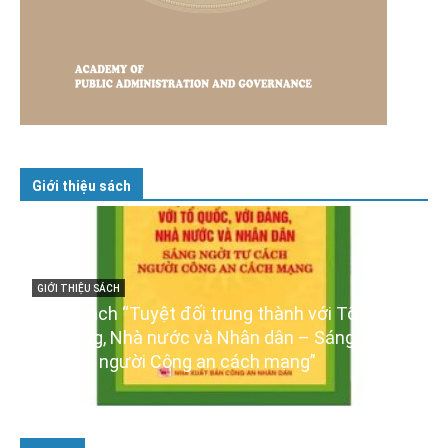
Giới thiệu sách
c,
GIỚI THIỆU SÁCH
i
Ra mắt ba cuốn sách ảnh chào mừng Đại hội
XIV của Đảng
16/01/2026