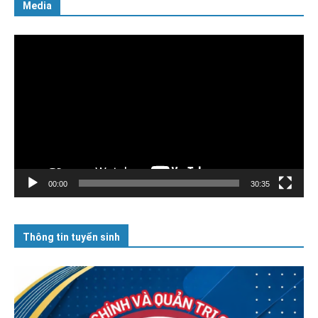
Media
Trình
chơi
Video
00:00
30:35
Thông tin tuyển sinh