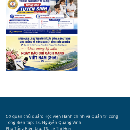
Cơ quan chủ quản: Học viện Hành chính và Quản trị công
Tổng Biên tập: TS. Nguyễn Quang Vinh
Phó Tổng Biên tập: TS. Lê Thị Hoa