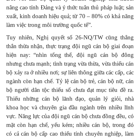
nâng cao tính Đảng và ý thức tuân thủ pháp luật; sản
xuất, kinh doanh hiệu quả; từ 70 – 80% có khả năng
làm việc trong môi trường quốc tế”.
Tuy nhiên, Nghị quyết số 26-NQ/TW cũng thẳng
thắn thừa nhận, thực trạng đội ngũ cán bộ giai đoạn
hiện nay: “nhìn tổng thể, đội ngũ cán bộ đông
nhưng chưa mạnh; tình trạng vừa thừa, vừa thiếu cán
bộ xảy ra ở nhiều nơi; sự liên thông giữa các cấp, các
ngành còn hạn chế. Tỷ lệ cán bộ trẻ, cán bộ nữ, cán
bộ người dân tộc thiểu số chưa đạt mục tiêu đề ra.
Thiếu những cán bộ lãnh đạo, quản lý giỏi, nhà
khoa học và chuyên gia đầu ngành trên nhiều lĩnh
vực. Năng lực của đội ngũ cán bộ chưa đồng đều, có
mặt còn hạn chế, yếu kém; nhiều cán bộ, trong đó
có cả cán bộ cấp cao thiếu tính chuyên nghiệp, làm