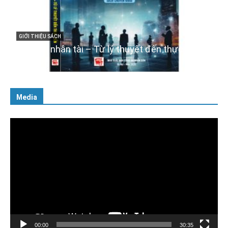
GIỚI THIỆU SÁCH
Cuốn sách “Tuyệt đối trung thành với Tổ quốc,
với Đảng, Nhà nước và Nhân dân – Sáng ngời
tư cách người Công an cách mạng”
06/02/2025
Media
Trình
chơi
Video
00:00
30:35