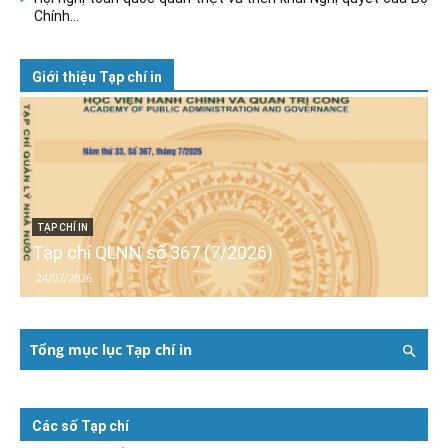
Chính...
Giới thiệu Tạp chí in
TẠP CHÍ IN
Tạp chí QLNN số 367 (7/2026)
24/07/2026
Tổng mục lục Tạp chí in
Các số Tạp chí