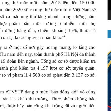
a ung thư mắc mới, năm 2015 lên đến 150.000
ến năm 2020 số ca ung thư mắc mới ở Việt Nam sẽ
 số ca mắc ung thư tăng nhanh trong những năm
hực phẩm bẩn, môi trường ô nhiễm, tuổi thọ
ẩn đứng hàng đầu, chiếm khoảng 35%, thuốc lá
4
 còn lại là các nguyên nhân khác”
.
 ra ở một số nơi gây hoang mang, lo lắng cho
 đầu năm đến nay, toàn thành phố Hà Nội đã thành
719 đoàn liên ngành. Tổng số cơ sở được kiểm tra
thành phố kiểm tra 4.197 lượt cơ sở; tuyến quận,
 sở vi phạm là 4.568 cơ sở (phạt tiền 3.137 cơ sở,
 phạm ATVSTP đang ở mức “báo động đỏ” vô cùng
tràn lan khắp thị trường. Thực phẩm không bảo
i, được bày bán công khai rộng rãi và người tiêu