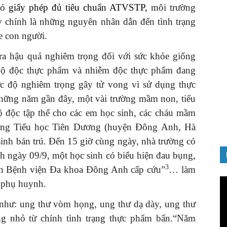
có
giấy phép đủ tiêu chuẩn ATVSTP
,
môi trường
chính là những nguyên nhân dẫn đến tình trạng
 con người.
 hậu quả nghiêm trọng đối với sức khỏe giống
GIỚI THIỆU SÁCH
ngộ độc thực phẩm và nhiễm độc thực phẩm đang
nh chào
Quản trị nhân tài – Từ lý thuyết
c độ nghiêm trọng gây tử vong vì sử dụng thực
Đảng
đến thực tiễn
ững năm gần đây, một vài trường mầm non, tiểu
08/12/2025
 độc tập thể cho các em học sinh, các cháu mầm
ường Tiểu học Tiên Dương (huyện Đông Anh, Hà
sinh bán trú. Đến 15 giờ cùng ngày, nhà trường có
h ngày 09/9, một học sinh có biểu hiện đau bụng,
3
đến Bệnh viện Đa khoa Đông Anh cấp cứu”
… làm
Tr
c phụ huynh.
ch
Vi
, như: ung thư vòm họng, ung thư dạ dày, ung thư
g nhỏ từ chính tình trạng thực phẩm bẩn.“Năm