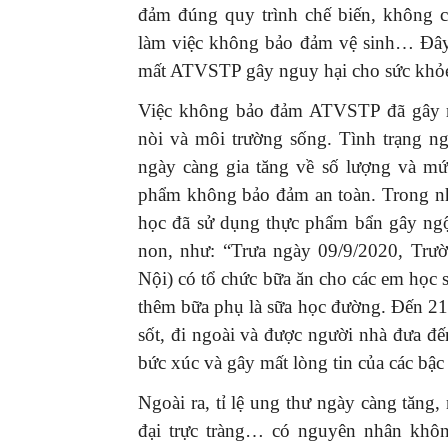
đảm đúng quy trình chế biến, không 
làm việc không bảo đảm vệ sinh… Đây 
mất ATVSTP gây nguy hại cho sức khỏe
Việc không bảo đảm ATVSTP đã gây ra
GIỚI THIỆU SÁCH
nòi và môi trường sống. Tình trạng 
Ra mắt ba cuốn sách ả
ngày càng gia tăng về số lượng và mứ
mừng Đại hội XIV của 
phẩm không bảo đảm an toàn. Trong nh
16/01/2026
học đã sử dụng thực phẩm bẩn gây ngộ
non, như: “Trưa ngày 09/9/2020, Tr
Nội) có tổ chức bữa ăn cho các em học 
thêm bữa phụ là sữa học đường. Đến 21
sốt, đi ngoài và được người nhà đưa 
bức xúc và gây mất lòng tin của các bậ
Ngoài ra, tỉ lệ ung thư ngày càng tăng
đại trực tràng… có nguyên nhân khôn