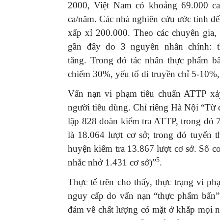
2000, Việt Nam có khoảng 69.000 c
ca/năm. Các nhà nghiên cứu ước tính đ
xấp xỉ 200.000. Theo các chuyên gia,
gần đây do 3 nguyên nhân chính: t
tăng. Trong đó tác nhân thực phẩm b
chiếm 30%, yếu tố di truyền chỉ 5-10%,
Vấn nạn vi phạm tiêu chuẩn ATTP xảy
người tiêu dùng. Chỉ riêng Hà Nội “Từ
lập 828 đoàn kiểm tra ATTP, trong đó 
là 18.064 lượt cơ sở; trong đó tuyến 
huyện kiểm tra 13.867 lượt cơ sở. Số cơ
5
nhắc nhở 1.431 cơ sở)”
.
Thực tế trên cho thấy, thực trạng vi
nguy cấp do vấn nạn “thực phẩm bẩn” 
đảm về chất lượng có mặt ở khắp mọi nơ