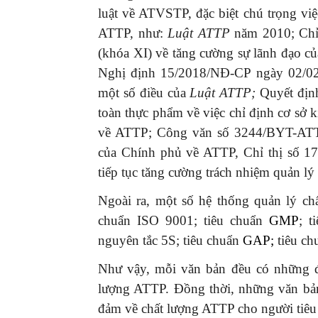
luật về ATVSTP, đặc biệt chú trọng vi
ATTP, như:
Luật ATTP
năm 2010; Chỉ
(khóa XI) về tăng cường sự lãnh đạo c
Nghị định 15/2018/NĐ-CP ngày 02/02/
một số điều của
Luật ATTP;
Quyết địn
toàn thực phẩm về việc chỉ định cơ sở
về ATTP; Công văn số 3244/BYT-ATTP
của Chính phủ về ATTP, Chỉ thị số 1
tiếp tục tăng cường trách nhiệm quản 
Ngoài ra, một số hệ thống quản lý ch
chuẩn ISO 9001; tiêu chuẩn
GMP
; t
nguyên tắc 5S; tiêu chuẩn
GAP
;
tiêu ch
Như vậy, mỗi văn bản đều có những đặ
lượng ATTP. Đồng thời, những văn bả
đảm về chất lượng ATTP cho người tiêu