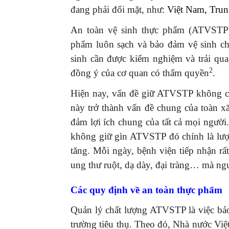
đang phải đối mặt, như:
Việt Nam
,
Trun
An toàn vệ sinh thực phẩm (ATVSTP) 
phẩm luôn sạch và bảo đảm vệ sinh c
sinh cần được kiểm nghiệm và trải qu
2
đồng ý của cơ quan có thẩm quyền
.
Hiện nay, vấn đề giữ ATVSTP không ch
này trở thành vấn đề chung của toàn xã
đảm lợi ích chung của tất cả mọi người
không giữ gìn ATVSTP đó chính là lượ
tăng. Mỗi ngày, bệnh viện tiếp nhận rấ
ung thư ruột, dạ dày, đại tràng… mà ng
Các quy định về an toàn thực phẩm
Quản lý chất lượng ATVSTP là việc bả
trường tiêu thụ. Theo đó, Nhà nước V