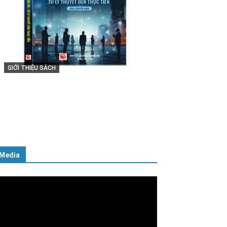
GIỚI THIỆU SÁCH
Cuốn sách “Tuyệt đối trung thành
với Tổ quốc, với Đảng, Nhà nước
và Nhân dân – Sáng ngời tư cách
người Công an cách mạng”
06/02/2025
Media
ình
ơi
deo