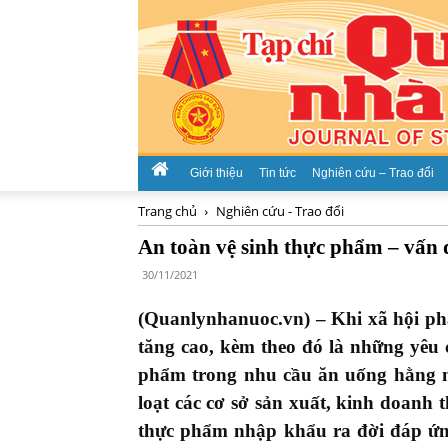
Giới thiệu
Tin tức
Nghiên cứu – Trao đổi
Trang chủ
Nghiên cứu - Trao đổi
An toàn vệ sinh thực phẩm – vấn 
30/11/2021
(Quanlynhanuoc.vn) – Khi xã hội phá
tăng cao, kèm theo đó là những yêu 
phẩm trong nhu cầu ăn uống hằng n
loạt các cơ sở sản xuất, kinh doanh
thực phẩm nhập khẩu ra đời đáp ứng