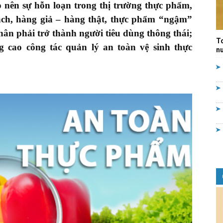
o nên sự hỗn loạn trong thị trường thực phẩm,
Quản
ch, hàng giả – hàng thật, thực phẩm “ngậm”
nhân phải
trở thành người tiêu dùng thông thái;
T
g cao công tác quản lý an toàn vệ sinh thực
nư
lý
nhà
nước