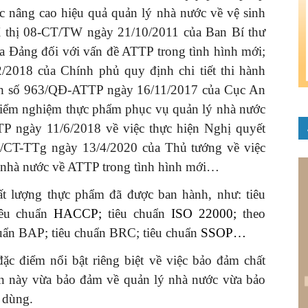
ệc nâng cao hiệu quả quản lý nhà nước về vệ sinh
 thị 08-CT/TW ngày 21/10/2011 của Ban Bí thư
ủa Đảng đối với vấn đề ATTP trong tình hình mới;
2018 của Chính phủ quy định chi tiết thi hành
h số 963/QĐ-ATTP ngày 16/11/2017 của Cục An
 kiểm nghiệm thực phẩm phục vụ quản lý nhà nước
 ngày 11/6/2018 về việc thực hiện Nghị quyết
7/CT-TTg ngày 13/4/2020 của Thủ tướng về việc
lý nhà nước về ATTP trong tình hình mới…
ất lượng thực phẩm đã được ban hành, như: tiêu
iêu chuẩn
HACCP
;
tiêu chuẩn
ISO 22000
;
theo
uẩn BAP; tiêu chuẩn BRC; tiêu chuẩn
SSOP
…
c điểm nổi bật riêng biệt về việc bảo đảm chất
n này vừa bảo đảm về quản lý nhà nước vừa bảo
 dùng.