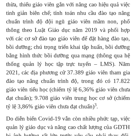
thừa, thiếu giáo viên gắn với nâng cao hiệu quả việc
tinh giản biên chế; tính toán nhu cầu đào tạo nâng
chuẩn trình độ đội ngũ giáo viên mầm non, phổ
thông theo Luật Giáo dục năm 2019 và phối hợp
với các cơ sở đào tạo giáo viên để đặt hàng đào tạo,
bồi dưỡng; chú trọng triển khai tập huấn, bồi dưỡng
bằng hình thức bồi dưỡng qua mạng (thông qua hệ
thống quản lý học tập trực tuyến – LMS). Năm
2021, các địa phương cử 37.389 giáo viên tham gia
đào tạo nâng chuẩn trình độ, trong đó có 17.822
giáo viên tiểu học (chiếm tỷ lệ 6,36% giáo viên chưa
đạt chuẩn); 9.708 giáo viên trung học cơ sở (chiếm
3
tỷ lệ 3,86% giáo viên chưa đạt chuẩn)
.
Do diễn biến Covid-19 vẫn còn nhiều phức tạp, việc
quản lý giáo dục và nâng cao chất lượng của GDTH
bị ảnh hưởng rất lớn trước yêu cầu phải thay đổi,