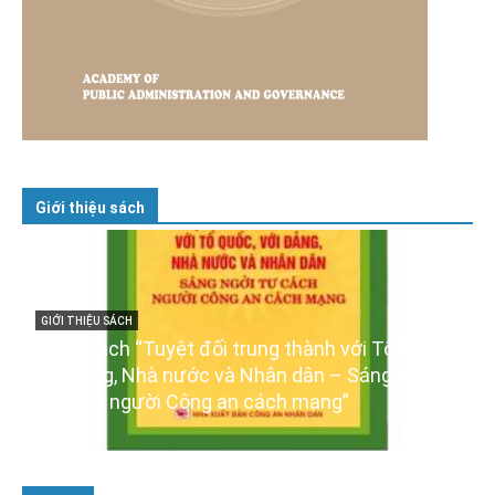
Giới thiệu sách
GIỚI THIỆU SÁCH
Cuốn sách “Tuyệt đối trung thành với Tổ quốc,
với Đảng, Nhà nước và Nhân dân – Sáng ngời
tư cách người Công an cách mạng”
06/02/2025