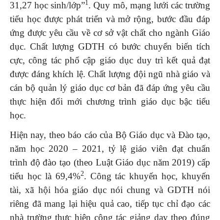
1
31,27 học sinh/lớp”
. Quy mô, mạng lưới các trường
tiểu học được phát triển và mở rộng, bước đầu đáp
ứng được yêu cầu về cơ sở vật chất cho ngành Giáo
dục. Chất lượng GDTH có bước chuyển biến tích
cực, công tác phổ cập giáo dục duy trì kết quả đạt
được đáng khích lệ. Chất lượng đội ngũ nhà giáo và
cán bộ quản lý giáo dục cơ bản đã đáp ứng yêu cầu
thực hiện đổi mới chương trình giáo dục bậc tiểu
học.
Hiện nay, theo báo cáo của Bộ Giáo dục và Đào tạo,
năm học 2020 – 2021, tỷ lệ giáo viên đạt chuẩn
trình độ đào tạo (theo Luật Giáo dục năm 2019) cấp
2
tiểu học là 69,4%
. Công tác khuyến học, khuyến
tài, xã hội hóa giáo dục nói chung và GDTH nói
riêng đã mang lại hiệu quả cao, tiếp tục chỉ đạo các
nhà trường thực hiện công tác giảng dạy theo đúng