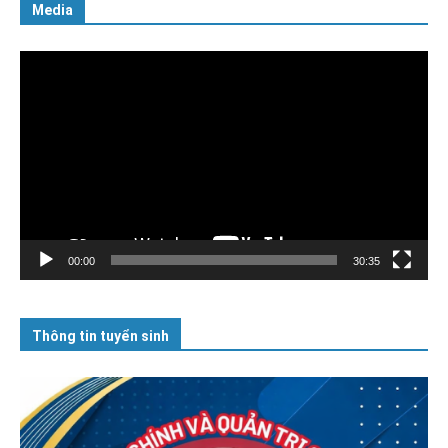
Media
Trình
chơi
Video
00:00
30:35
Thông tin tuyển sinh