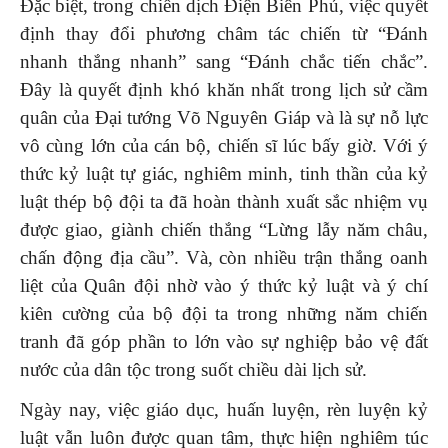
Đặc biệt, trong chiến dịch Điện Biên Phủ, việc quyết
định thay đổi phương châm tác chiến từ “Đánh
nhanh thắng nhanh” sang “Đánh chắc tiến chắc”.
Đây là quyết định khó khăn nhất trong lịch sử cầm
quân của Đại tướng Võ Nguyên Giáp và là sự nỗ lực
vô cùng lớn của cán bộ, chiến sĩ lúc bấy giờ. Với ý
thức kỷ luật tự giác, nghiêm minh, tinh thần của kỷ
luật thép bộ đội ta đã hoàn thành xuất sắc nhiệm vụ
được giao, giành chiến thắng “Lừng lẫy năm châu,
chấn động địa cầu”. Và, còn nhiều trận thắng oanh
liệt của Quân đội nhờ vào ý thức kỷ luật và ý chí
kiên cường của bộ đội ta trong những năm chiến
tranh đã góp phần to lớn vào sự nghiệp bảo vệ đất
nước của dân tộc trong suốt chiều dài lịch sử.
Ngày nay, việc giáo dục, huấn luyện, rèn luyện kỷ
luật vẫn luôn được quan tâm, thực hiện nghiêm túc