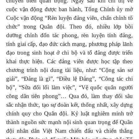
chuyển biến quan trọng. Ngay sau khi chỉ thị về
cuộc vận động được ban hành, Tổng Chính ủy mở
Cuộc vận động “Rèn luyện đảng viên, chấn chỉnh tổ
chức” trong Quân đội. Theo đó, nhiều lớp bồi
dưỡng chỉnh đốn tác phong, rèn luyện tính đảng,
tính giai cấp, đạo đức cách mạng, phương pháp lãnh
đạo trong sinh hoạt ở chi bộ và tổ đảng được triển
khai thực hiện. Các đảng viên được học tập theo
chương trình nội dung tài liệu, như: “Cộng sản sơ
giải”, “Đảng là gì”, “Điều lệ Đảng”, “Công tác chi
bộ”, “Sửa đổi lối làm việc”, “Vệ quốc quân người
công dân tiên phong”… Qua đó, làm thay đổi sâu
sắc nhận thức, tạo sự đoàn kết, thống nhất, xây dựng
chính quy cho Quân đội. Kỷ luật nghiêm minh trở
thành nguồn sức mạnh nội sinh quan trọng để Quân
đội nhân dân Việt Nam chiến đấu và chiến thắng