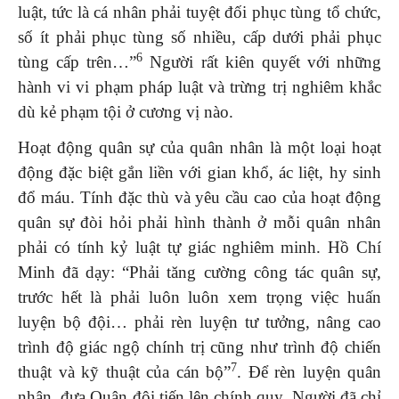
luật, tức là cá nhân phải tuyệt đối phục tùng tổ chức,
số ít phải phục tùng số nhiều, cấp dưới phải phục
6
tùng cấp trên…”
Người rất kiên quyết với những
hành vi vi phạm pháp luật và trừng trị nghiêm khắc
dù kẻ phạm tội ở cương vị nào.
Hoạt động quân sự của quân nhân là một loại hoạt
động đặc biệt gắn liền với gian khổ, ác liệt, hy sinh
đổ máu. Tính đặc thù và yêu cầu cao của hoạt động
quân sự đòi hỏi phải hình thành ở mỗi quân nhân
phải có tính kỷ luật tự giác nghiêm minh. Hồ Chí
Minh đã dạy: “Phải tăng cường công tác quân sự,
trước hết là phải luôn luôn xem trọng việc huấn
luyện bộ đội… phải rèn luyện tư tưởng, nâng cao
trình độ giác ngộ chính trị cũng như trình độ chiến
7
thuật và kỹ thuật của cán bộ”
. Để rèn luyện quân
nhân, đưa Quân đội tiến lên chính quy, Người đã chỉ