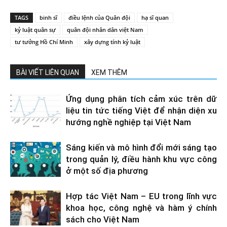
TAGS
binh sĩ
điều lệnh của Quân đội
hạ sĩ quan
kỷ luật quân sự
quân đội nhân dân việt Nam
tư tưởng Hồ Chí Minh
xây dựng tính kỷ luật
BÀI VIẾT LIÊN QUAN
XEM THÊM
Ứng dụng phân tích cảm xúc trên dữ
liệu tin tức tiếng Việt để nhận diện xu
hướng nghề nghiệp tại Việt Nam
Sáng kiến và mô hình đổi mới sáng tạo
trong quản lý, điều hành khu vực công
ở một số địa phương
Hợp tác Việt Nam – EU trong lĩnh vực
khoa học, công nghệ và hàm ý chính
sách cho Việt Nam