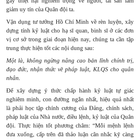
gây thiệt hại nghiêm trọng về người, tài sản làm
giảm uy tín của Quân đội ta.
Vận dụng tư tưởng Hồ Chí Minh về rèn luyện, xây
dựng tính kỷ luật cho hạ sĩ quan, binh sĩ ở các đơn
vị cơ sở trong giai đoạn hiện nay, chúng ta cần tập
trung thực hiện tốt các nội dung sau:
Một là, không ngừng nâng cao bản lĩnh chính trị,
đạo đức, nhận thức về pháp luật, KLQS cho quân
nhân.
Để xây dựng ý thức chấp hành kỷ luật tự giác
nghiêm minh, con đường ngắn nhất, hiệu quả nhất
là phải học tập chính cương của Đảng, chính sách,
pháp luật của Nhà nước, điều lệnh, kỷ luật của Quân
đội. Thực hiện tốt phương châm: “Mỗi mệnh lệnh
đưa xuống, cấp trên đã thảo luận cân nhắc kỹ càng