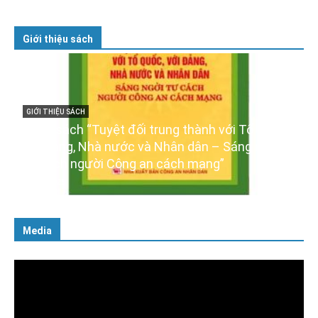
Giới thiệu sách
GIỚI THIỆU SÁCH
Ra mắt ba cuốn sách ảnh chào mừng Đại hội
XIV của Đảng
16/01/2026
Media
Trình
chơi
Video