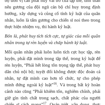
bộ đơn vị cần phát huy vai trò của tập thể, tinh thần
nêu gương của đội ngũ cán bộ chỉ huy trong định
hướng, xây dựng và củng cố tính kỷ luật của quân
nhân, luôn là tấm gương cho chiến sĩ noi theo trong
thực hiện nhiệm vụ, thi hành kỷ luật.
Bốn là, phát huy tích tích cực, tự giác của mỗi quân
nhân trong tự rèn luyện và chấp hành kỷ luật.
Mỗi quân nhân phải luôn luôn tích cực học tập, rèn
luyện, phải đặt mình trong tập thể, trong kỷ luật để
rèn luyện, “Phải hết lòng tôn trọng tập thể, phát huy
dân chủ nội bộ; tuyệt đối không được độc đoán cá
nhân, tự đặt mình cao hơn tổ chức, tự cho phép
16
mình đứng ngoài kỷ luật”
. Và trong bất kỳ hoàn
cảnh nào cũng “Phải khiêm tốn, nghiêm chỉnh, phải
giữ gìn tính chất trong sạch, chất phác của người
17
chiến sĩ cách mạng”
. Quán triệt, vận dụng, thực