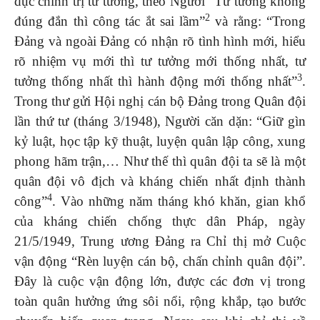
dục chính trị tư tưởng, theo Người “Tư tưởng không
2
đúng đắn thì công tác ắt sai lầm”
và rằng: “Trong
Đảng và ngoài Đảng có nhận rõ tình hình mới, hiểu
rõ nhiệm vụ mới thì tư tưởng mới thống nhất, tư
3
tưởng thống nhất thì hành động mới thống nhất”
.
Trong thư gửi Hội nghị cán bộ Đảng trong Quân đội
lần thứ tư (tháng 3/1948), Người căn dặn: “Giữ gìn
kỷ luật, học tập kỹ thuật, luyện quân lập công, xung
phong hãm trận,… Như thế thì quân đội ta sẽ là một
quân đội vô địch và kháng chiến nhất định thành
4
công”
. Vào những năm tháng khó khăn, gian khổ
của kháng chiến chống thực dân Pháp, ngày
21/5/1949, Trung ương Đảng ra Chỉ thị mở Cuộc
vận động “Rèn luyện cán bộ, chấn chỉnh quân đội”.
Đây là cuộc vận động lớn, được các đơn vị trong
toàn quân hưởng ứng sôi nổi, rộng khắp, tạo bước