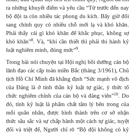
ra những khuyết điểm và yêu cầu “Từ trước đến nay
bộ đội ta còn nhiều tác phong du kích. Bây giờ đổi
sang chính quy có nhiều chỗ mới lạ và khó khăn.
Phải thấy cái gì khó khăn để khắc phục, không sợ
8
khó khăn”
. Và, “khi cần thiết thì phải thi hành kỷ
9
luật nghiêm minh, đúng mức”
.
Trong bài nói chuyện tại Hội nghị bồi dưỡng cán bộ
lãnh đạo các cấp toàn miền Bắc (tháng 3/1961), Chủ
tịch Hồ Chí Minh đã khẳng định “Sức mạnh vô địch
của Đảng là ở tinh thần kỷ luật tự giác, ý thức tổ
10
chức nghiêm chỉnh của cán bộ và đảng viên”
. Do
đó, tính kỷ luật là phẩm chất tâm lý bên trong của
mỗi quân nhân, được hình thành trên cơ sở nhận
thức sâu sắc và sự chấp hành một cách tự giác, tuyệt
đối và triệt để, Người chỉ rõ “Bộ đội không có kỷ