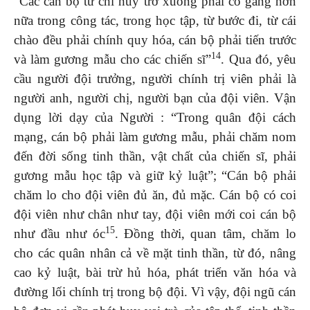
“Các cán bộ từ chỉ huy trở xuống phải cố gắng hơn
nữa trong công tác, trong học tập, từ bước đi, từ cái
chào đều phải chính quy hóa, cán bộ phải tiến trước
14
và làm gương mẫu cho các chiến sĩ”
. Qua đó, yêu
cầu người đội trưởng, người chính trị viên phải là
người anh, người chị, người bạn của đội viên. Vận
dụng lời dạy của Người : “Trong quân đội cách
mạng, cán bộ phải làm gương mẫu, phải chăm nom
đến đời sống tinh thần, vật chất của chiến sĩ, phải
gương mẫu học tập và giữ kỷ luật”; “Cán bộ phải
chăm lo cho đội viên đủ ăn, đủ mặc. Cán bộ có coi
đội viên như chân như tay, đội viên mới coi cán bộ
15
như đầu như óc
. Đồng thời, quan tâm, chăm lo
cho các quân nhân cả về mặt tinh thần, từ đó, nâng
cao kỷ luật, bài trừ hủ hóa, phát triển văn hóa và
đường lối chính trị trong bộ đội. Vì vậy, đội ngũ cán