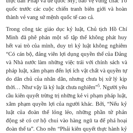
thực dân Pháp và đế quốc Mỹ; bảo vệ vững chắc Tổ
quốc trước các cuộc chiến tranh biên giới và hoàn
thành vẻ vang sứ mệnh quốc tế cao cả.
Trong công tác giáo dục kỷ luật, Chủ tịch Hồ Chí
Minh đã phê phán một số tập thể không phát huy
hết vai trò của mình, duy trì kỷ luật không nghiêm
“Có cán bộ, đảng viên lợi dụng quyền thế của Đảng
và Nhà nước làm những việc trái với chính sách và
pháp luật, xâm phạm đến lợi ích vật chất và quyền tự
do dân chủ của nhân dân, nhưng chưa bị xử lý kịp
5
thời… Như vậy là kỷ luật chưa nghiêm”
. Người yêu
cầu kiên quyết trừng trị những kẻ vi phạm pháp luật,
xâm phạm quyền lợi của người khác. Bởi, “Nếu kỷ
luật của đoàn thể lỏng lẻo, những phần tử phản
động sẽ có cơ hộ chui vào hàng ngũ ta để phá hoại
đoàn thể ta”. Cho nên “Phải kiên quyết thực hành kỷ