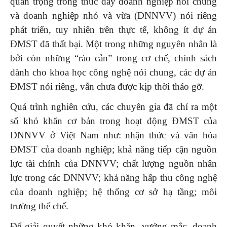
quan trọng trong thúc đẩy doanh nghiệp nói chung
và doanh nghiệp nhỏ và vừa (DNNVV) nói riêng
phát triển, tuy nhiên trên thực tế, không ít dự án
ĐMST đã thất bại. Một trong những nguyên nhân là
bởi còn những “rào cản” trong cơ chế, chính sách
dành cho khoa học công nghệ nói chung, các dự án
ĐMST nói riêng, vẫn chưa được kịp thời tháo gỡ.
Quá trình nghiên cứu, các chuyên gia đã chỉ ra một
số khó khăn cơ bản trong hoạt động ĐMST của
DNNVV ở Việt Nam như: nhận thức và văn hóa
ĐMST của doanh nghiệp; khả năng tiếp cận nguồn
lực tài chính của DNNVV; chất lượng nguồn nhân
lực trong các DNNVV; khả năng hấp thu công nghệ
của doanh nghiệp; hệ thống cơ sở hạ tầng; môi
trường thể chế.
Để giải quyết những khó khăn, vướng mắc, doanh