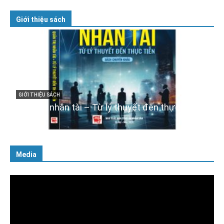
Giới thiệu sách
GIỚI THIỆU SÁCH
Quản trị nhân tài – Từ lý thuyết đến thực tiễn
08/12/2025
Media
Trình
chơi
Video