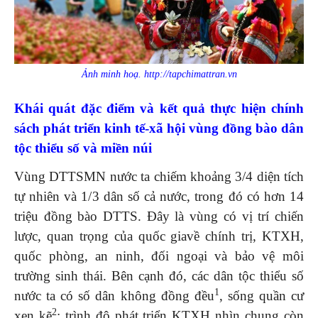
Ảnh minh hoạ. http://tapchimattran.vn
Khái quát đặc điểm và kết quả thực hiện chính
sách phát triển kinh tế-xã hội vùng đồng bào
dân
tộc thiểu số và miền núi
Vùng DTTSMN nước ta chiếm khoảng 3/4 diện tích
tự nhiên và 1/3 dân số cả nước, trong đó có hơn 14
triệu đồng bào DTTS. Đây là vùng có vị trí chiến
lược, quan trọng của quốc giavề chính trị, KTXH,
quốc phòng, an ninh, đối ngoại và bảo vệ môi
trường sinh thái. Bên cạnh đó, các dân tộc thiểu số
1
nước ta có số dân không đồng đều
, sống quần cư
2
xen kẽ
; trình độ phát triển KTXH nhìn chung còn