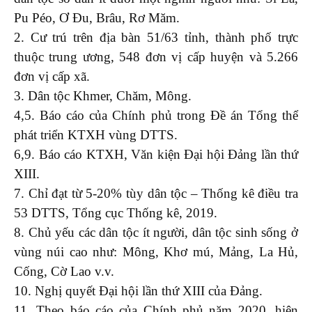
Pu Péo, Ơ Đu, Brâu, Rơ Măm.
2. Cư trú trên địa bàn 51/63 tỉnh, thành phố trực
thuộc trung ương, 548 đơn vị cấp huyện và 5.266
đơn vị cấp xã.
3. Dân tộc Khmer, Chăm, Mông.
4,5. Báo cáo của Chính phủ trong Đề án Tổng thể
phát triển KTXH vùng DTTS.
6,9. Báo cáo KTXH, Văn kiện Đại hội Đảng lần thứ
XIII.
7. Chỉ đạt từ 5-20% tùy dân tộc – Thống kê điều tra
53 DTTS, Tổng cục Thống kê, 2019.
8. Chủ yếu các dân tộc ít người, dân tộc sinh sống ở
vùng núi cao như: Mông, Khơ mú, Mảng, La Hủ,
Cống, Cờ Lao v.v.
10. Nghị quyết Đại hội lần thứ XIII của Đảng.
11. Theo báo cáo của Chính phủ năm 2020, hiện