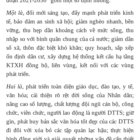
đoạn 2021-2030” gồm một số định hướng:
Một là
, đổi mới sáng tạo, đẩy mạnh phát triển kinh
tế, bảo đảm an sinh xã hội; giảm nghèo nhanh, bền
vững, thu hẹp dần khoảng cách về mức sống, thu
nhập so với bình quân chung của cả nước; giảm dần
số xã, thôn đặc biệt khó khăn; quy hoạch, sắp xếp
ổn định dân cư, xây dựng hệ thống kết cấu hạ tầng
KTXH đồng bộ, liên vùng, kết nối với các vùng
phát triển.
Hai là
, phát triển toàn diện giáo dục, đào tạo, y tế,
văn hóa; cải thiện rõ rệt đời sống của Nhân dân;
nâng cao số lượng, chất lượng đội ngũ cán bộ, công
chức, viên chức, người lao động là người DTTS; giữ
gìn, phát huy bản sắc văn hóa tốt đẹp của các DTTS
đi đôi với xóa bỏ các tập quán lạc hậu; thực hiện
bình đẳng giới và giải quyết những vấn đề cấp thiết