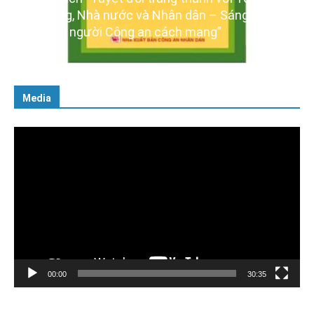
n – Sáng ngời
Ra mắt ba cuốn sách ảnh chào mừng
ạng”
XIV của Đảng
16/01/2026
Media
Trình
chơi
Video
00:00
30:35