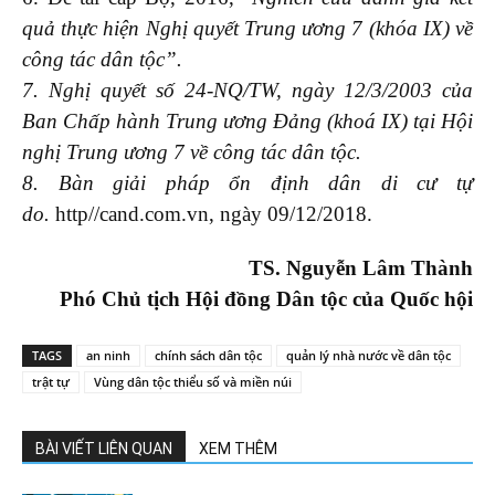
quả thực hiện Nghị quyết Trung ương 7 (khóa IX) về
công tác dân tộc”
.
7. Nghị quyết số 24-NQ/TW, ngày
12/3/2003 của
Ban Chấp hành Trung ương Đảng (khoá IX) tại Hội
nghị Trung ương
7
về công tác dân tộc
.
8. Bàn giải pháp ổn định dân di cư tự
do.
http//cand.com.vn, ngày 09/12/2018.
TS. Nguyễn Lâm Thành
Phó Chủ tịch Hội đồng Dân tộc của Quốc hội
TAGS
an ninh
chính sách dân tộc
quản lý nhà nước về dân tộc
trật tự
Vùng dân tộc thiểu số và miền núi
BÀI VIẾT LIÊN QUAN
XEM THÊM