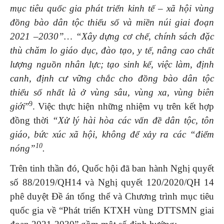
mục tiêu quốc gia phát triển kinh tế – xã hội vùng
đồng bào dân tộc thiểu số và miền núi giai đoạn
2021
–
2030”… “Xây dựng cơ chế, chính sách đặc
thù chăm lo giáo dục, đào tạo, y tế, nâng cao chất
lượng nguồn nhân lực; tạo sinh kế, việc làm, định
canh, định cư vững chắc cho đồng bào dân tộc
thiểu số nhất là ở vùng sâu, vùng xa, vùng biên
9
giới
”
. Việc thực hiện những nhiệm vụ trên kết hợp
đồng thời
“Xử lý hài hòa các vấn đề dân tộc, tôn
giáo, bức xúc xã hội, không để xảy ra các “điểm
10
nóng”
.
Trên tinh thần đó, Quốc hội đã ban hành Nghị quyết
số 88/2019/QH14 và Nghị quyết 120/2020/QH 14
phê duyệt Đề án tổng thể và Chương trình mục tiêu
quốc gia về “Phát triển KTXH vùng DTTSMN giai