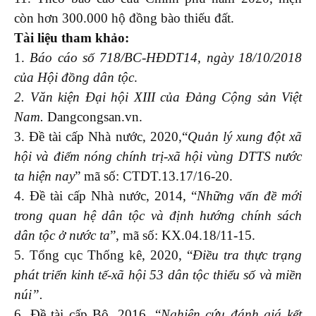
còn hơn 300.000 hộ đồng bào thiếu đất.
Tài liệu tham khảo:
1.
Báo cáo
số
718/BC-HĐDT14, ngày 18/10/2018
của Hội đồng dân tộc
.
2. Văn kiện Đại hội XIII
của
Đảng Cộng sản Việt
Nam
.
Dangcongsan.vn.
3. Đề tài cấp Nhà nước, 2020,“
Quản lý xung đột xã
hội và điểm nóng chính trị-xã hội vùng DTTS nước
ta hiện nay
” mã số: CTDT.13.17/16-20.
4. Đề tài cấp Nhà nước, 2014, “
Những vấn đề mới
trong quan hệ dân tộc và định hướng chính sách
dân tộc ở nước ta
”, mã số: KX.04.18/11-15.
5. Tổng cục Thống kê, 2020, “
Điều tra thực trạng
phát triển kinh tế-xã hội 53 dân tộc thiểu số và miền
núi”
.
6. Đề tài cấp Bộ, 2016, “
Nghiên cứu đánh giá kết