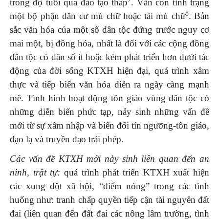
trong độ tuổi qua đào tạo thấp
. Vẫn còn tình trạng
8
một bộ phận dân cư mù chữ hoặc tái mù chữ
. Bản
sắc văn hóa của một số dân tộc đứng trước nguy cơ
mai một, bị đồng hóa, nhất là đối với các cộng đồng
dân tộc có dân số ít hoặc kém phát triển hơn dưới tác
động của đời sống KTXH hiện đại, quá trình xâm
thực và tiếp biến văn hóa diễn ra ngày càng mạnh
mẽ. Tình hình hoạt động tôn giáo vùng dân tộc có
những diễn biến phức tạp, nảy sinh những vấn đề
mới từ sự xâm nhập và biến đổi tín ngưỡng-tôn giáo,
đạo lạ và truyền đạo trái phép.
Các vấn đề KTXH mới nảy sinh liên quan đến an
ninh, trật tự:
quá trình phát triển KTXH xuất hiện
các xung đột xã hội, “điểm nóng” trong các tình
huống như: tranh chấp quyền tiếp cận tài nguyên đất
đai (liên quan đến đất đai các nông lâm trường, tình