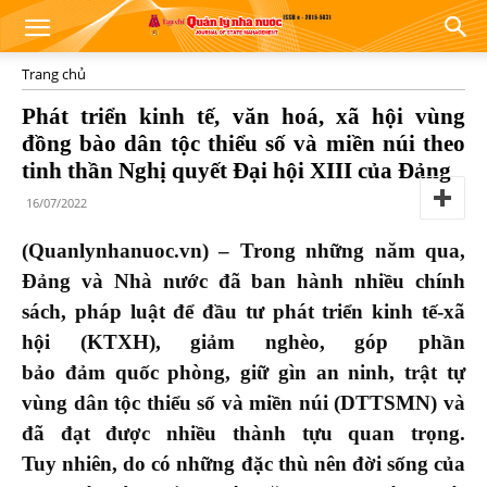
Trang chủ
Phát triển kinh tế, văn hoá, xã hội vùng
đồng bào dân tộc thiểu số và miền núi theo
tinh thần Nghị quyết Đại hội XIII của Đảng
16/07/2022
(Quanlynhanuoc.vn) –
Trong những năm qua,
Đảng và Nhà nước đã ban hành nhiều chính
sách, pháp luật để đầu tư phát triển kinh tế-xã
hội
(KTXH)
, giảm nghèo, góp phần
bảo
đảm
quốc phòng, giữ gìn an ninh, trật tự
vùng dân tộc thiểu số và miền núi (DTTSMN) và
đã đạt được nhiều thành tựu quan trọng.
Tuy nhiên,
do có những đặc thù nên đời sống
của