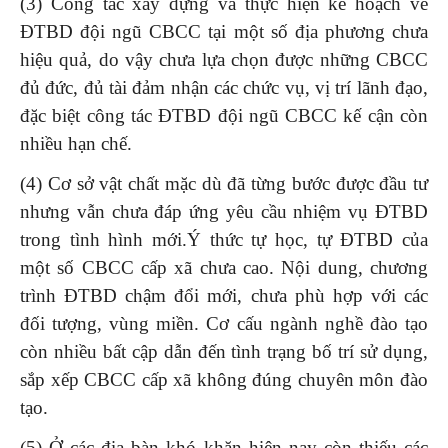
(3) Công tác xây dựng và thực hiện kế hoạch về
ĐTBD đội ngũ CBCC tại một số địa phương chưa
hiệu quả, do vậy chưa lựa chọn được những CBCC
đủ đức, đủ tài đảm nhận các chức vụ, vị trí lãnh đạo,
đặc biệt công tác ĐTBD đội ngũ CBCC kế cận còn
nhiều hạn chế.
(4) Cơ sở vật chất mặc dù đã từng bước được đầu tư
nhưng vẫn chưa đáp ứng yêu cầu nhiệm vụ ĐTBD
trong tình hình mới.Ý thức tự học, tự ĐTBD của
một số CBCC cấp xã chưa cao. Nội dung, chương
trình ĐTBD chậm đổi mới, chưa phù hợp với các
đối tượng, vùng miền. Cơ cấu ngành nghề đào tạo
còn nhiều bất cập dẫn đến tình trạng bố trí sử dụng,
sắp xếp CBCC cấp xã không đúng chuyên môn đào
tạo.
(5) Ở các địa bàn khó khăn hiện nay còn thiếu các