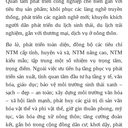
Quan tâm phát triển công nghiệp chế biến gắn với
tiêu thụ sản phẩm; khôi phục các làng nghề truyền
thống, phát triển các ngành nghề mới; khuyến khích
người dân phát triển du lịch sinh thái, du lịch trải
nghiệm, gắn với thương mại, dịch vụ ở nông thôn.
Ba là
,
phát triển toàn diện, đồng bộ các tiêu chí
NTM cấp tỉnh, huyện và xã, NTM nâng cao, NTM
kiểu mẫu; tập trung một số nhiệm vụ trọng tâm,
trọng điểm. Ngoài việc ưu tiên hạ tầng phục vụ phát
triển sản xuất, tỉnh quan tâm đầu tư hạ tầng y tế, văn
hóa, giáo dục; bảo vệ môi trường sinh thái xanh –
sạch – đẹp – an toàn; xây dựng môi trường văn hóa
– xã hội lành mạnh, phát huy các giá trị di sản văn
hóa vật thể và phi vật thể, giữ gìn thuần phong, mỹ
tục, văn hóa ứng xử nông thôn; tăng cường đoàn
kết, gắn bó trong cộng đồng dân cư; khơi dậy, phát