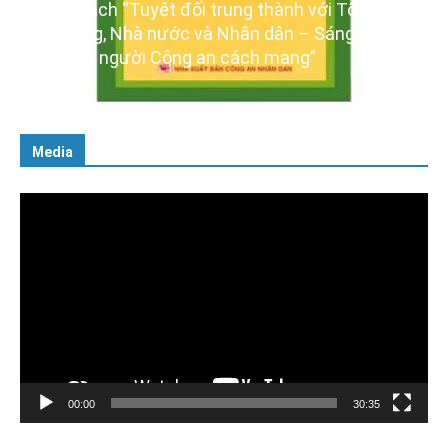
,
GIỚI THIỆU SÁCH
Ra mắt ba cuốn sách ảnh chào mừng Đại hội
XIV của Đảng
16/01/2026
Media
Trình
chơi
Video
00:00
30:35