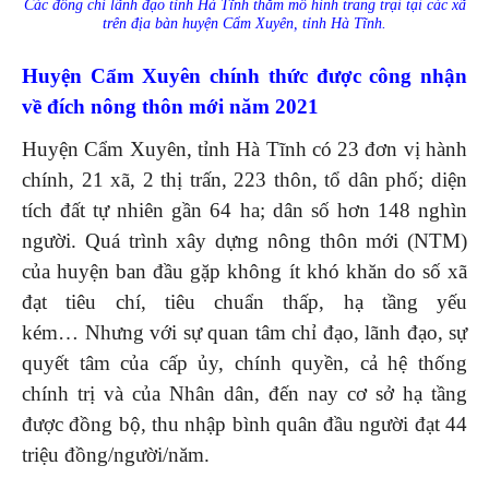
Các đồng chí lãnh đạo tỉnh Hà Tĩnh thăm mô hình trang trại tại các xã
trên địa bàn huyện Cẩm Xuyên, tỉnh Hà Tĩnh.
Huyện Cẩm Xuyên chính thức được công nhận
về đích nông thôn mới năm 2021
Huyện Cẩm Xuyên, tỉnh Hà Tĩnh có 23 đơn vị hành
chính, 21 xã, 2 thị trấn, 223 thôn, tổ dân phố; diện
tích đất tự nhiên gần 64 ha; dân số hơn 148 nghìn
người. Quá trình xây dựng nông thôn mới (NTM)
của huyện ban đầu gặp không ít khó khăn do số xã
đạt tiêu chí, tiêu chuẩn thấp, hạ tầng yếu
kém… Nhưng với sự quan tâm chỉ đạo, lãnh đạo, sự
quyết tâm của cấp ủy, chính quyền, cả hệ thống
chính trị và của Nhân dân, đến nay cơ sở hạ tầng
được đồng bộ, thu nhập bình quân đầu người đạt 44
triệu đồng/người/năm.