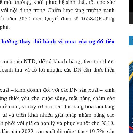
ôi trường, khôi phục hệ sinh thái, tốt cho sức
với nội dung trong Chiến lược tăng trưởng xanh
đến năm 2050 theo Quyết định số 1658/QĐ-TTg
phủ.
 hướng thay đổi hành vi mua của người tiêu
 mua của NTD, để có khách hàng, tiêu thụ được
 doanh thu và có lợi nhuận, các DN cần thực hiện
uất – kinh doanh đối với các DN sản xuất – kinh
ng thiết yếu cho cuộc sống, mặt hàng chăm sóc
cuối năm, vì đây cơ hội tiêu thụ hàng hóa làm tăng
 tư và triển khai nhiều giải pháp nhằm nâng cao
n phối với giá cả hợp lý và phục vụ tốt cho NTD.
 đầu năm 2022, sản xuất đồ uống tăng 19,5%, sản