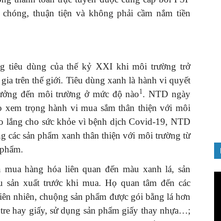
 chóng, thuận tiện và không phải cầm nắm tiền
 tiêu dùng của thế kỷ XXI khi môi trường trở
GIỚ
ia trên thế giới. Tiêu dùng xanh là hành vi quyết
Quả
1
đến
ưởng đến môi trường ở mức độ nào
. NTD ngày
08/1
ọ xem trọng hành vi mua sắm thân thiện với môi
 lo lắng cho sức khỏe vì bệnh dịch Covid-19, NTD
ng các sản phẩm xanh thân thiện với môi trường từ
 phẩm.
 mua hàng hóa liên quan đến màu xanh lá, sản
Tr
u sản xuất trước khi mua. Họ quan tâm đến các
ch
hiên nhiên, chuộng sản phẩm được gói bằng lá hơn
Vi
 tre hay giấy, sử dụng sản phẩm giấy thay nhựa…;