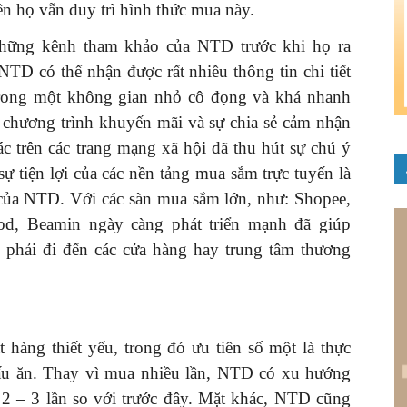
 họ vẫn duy trì hình thức mua này.
những kênh tham khảo của NTD trước khi họ ra
TD có thể nhận được rất nhiều thông tin chi tiết
rong một không gian nhỏ cô đọng và khá nhanh
g chương trình khuyến mãi và sự chia sẻ cảm nhận
 trên các trang mạng xã hội đã thu hút sự chú ý
 tiện lợi của các nền tảng mua sắm trực tuyến là
của NTD. Với các sàn mua sắm lớn, như: Shopee,
od, Beamin ngày càng phát triển mạnh đã giúp
ì phải đi đến các cửa hàng hay trung tâm thương
àng thiết yếu, trong đó ưu tiên số một là thực
nấu ăn. Thay vì mua nhiều lần, NTD có xu hướng
 2 – 3 lần so với trước đây. Mặt khác, NTD cũng