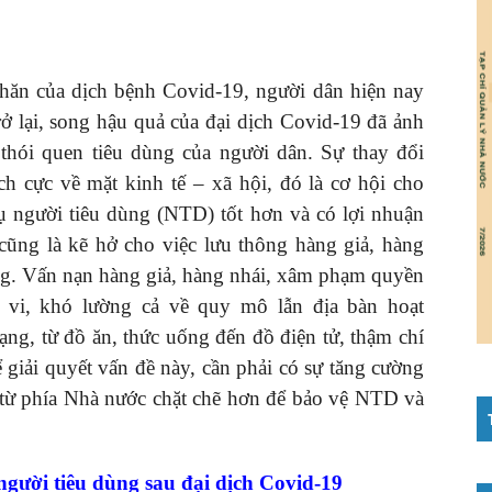
hăn của dịch bệnh Covid-19, người dân hiện nay
ở lại, song hậu quả của đại dịch Covid-19 đã ảnh
thói quen tiêu dùng của người dân. Sự thay đổi
ch cực về mặt kinh tế – xã hội, đó là cơ hội cho
 người tiêu dùng (NTD) tốt hơn và có lợi nhuận
cũng là kẽ hở cho việc lưu thông hàng giả, hàng
ờng. Vấn nạn hàng giả, hàng nhái, xâm phạm quyền
h vi, khó lường cả về quy mô lẫn địa bàn hoạt
ng, từ đồ ăn, thức uống đến đồ điện tử, thậm chí
 giải quyết vấn đề này, cần phải có sự tăng cường
i từ phía Nhà nước chặt chẽ hơn để bảo vệ NTD và
gười tiêu dùng sau đại dịch Covid-19