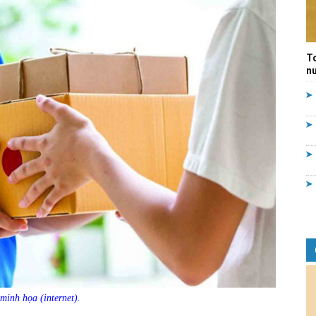
Quản
T
nư
lý
nhà
nước
minh họa (internet).