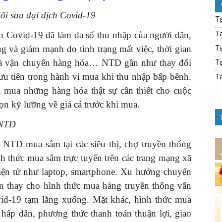
đổi sau đại dịch Covid-19
Tạ
ch Covid-19 đã làm đa số thu nhập của người dân,
Tạ
ng và giảm mạnh do tình trạng mất việc, thời gian
Tạ
 và vận chuyển hàng hóa… NTD gần như thay đổi
Tạ
 ưu tiên trong hành vi mua khi thu nhập bấp bênh.
Tạ
 mua những hàng hóa thật sự cần thiết cho cuộc
ọn kỹ lưỡng về giá cả trước khi mua.
 NTD
g NTD mua sắm tại các siêu thị, chợ truyền thống
nh thức mua sắm trực tuyến trên các trang mạng xã
điện tử như laptop, smartphone. Xu hướng chuyển
ến thay cho hình thức mua hàng truyền thống vẫn
d-19 tạm lắng xuống. Mặt khác, hình thức mua
 hấp dẫn, phương thức thanh toán thuận lợi, giao