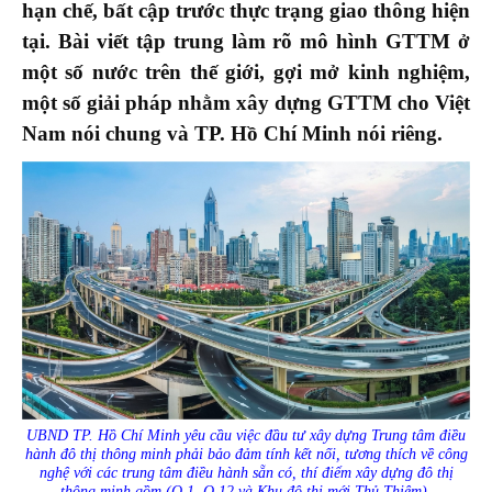
hạn chế, bất cập trước thực trạng giao thông hiện
tại.
Bài viết tập trung làm rõ mô hình GTTM ở
một số nước trên thế giới,
gợi mở kinh nghiệm,
một số giải pháp nhằm xây dựng GTTM cho Việt
Nam nói chung và
TP. Hồ Chí Minh nói riêng.
UBND TP. Hồ Chí Minh yêu cầu việc đầu tư xây dựng Trung tâm điều
hành đô thị thông minh phải bảo đảm tính kết nối, tương thích về công
nghệ với các trung tâm điều hành sẵn có, thí điểm xây dựng đô thị
thông minh gồm (Q.1, Q.12 và Khu đô thị mới Thủ Thiêm).