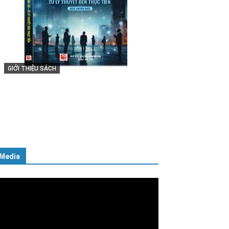
GIỚI THIỆU SÁCH
Cuốn sách “Tuyệt đối trung thành
với Tổ quốc, với Đảng, Nhà nước
và Nhân dân – Sáng ngời tư cách
người Công an cách mạng”
06/02/2025
Media
ình
ơi
deo