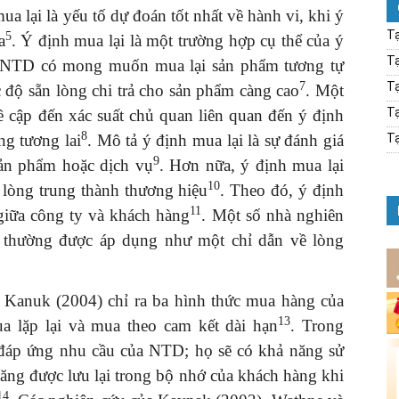
a lại là yếu tố dự đoán tốt nhất về hành vi, khi ý
Tạ
5
a
. Ý định mua lại là một trường hợp cụ thể của ý
Tạ
ệu NTD có mong muốn mua lại sản phẩm tương tự
7
Tạ
 độ sẵn lòng chi trả cho sản phẩm càng cao
. Một
Tạ
ề cập đến xác suất chủ quan liên quan đến ý định
8
ng tương lai
. Mô tả ý định mua lại là sự đánh giá
Tạ
9
sản phẩm hoặc dịch vụ
. Hơn nữa, ý định mua lại
10
ề lòng trung thành thương hiệu
. Theo đó, ý định
11
giữa công ty và khách hàng
. Một số nhà nghiên
 thường được áp dụng như một chỉ dẫn về lòng
à Kanuk (2004) chỉ ra ba hình thức mua hàng của
13
a lặp lại và mua theo cam kết dài hạn
. Trong
 đáp ứng nhu cầu của NTD; họ sẽ có khả năng sử
ăng được lưu lại trong bộ nhớ của khách hàng khi
14