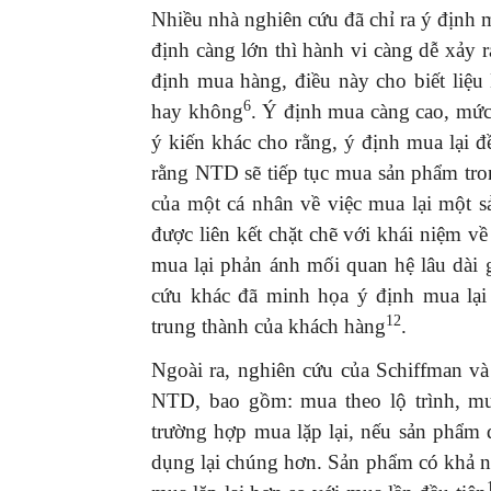
Nhiều nhà nghiên cứu đã chỉ ra ý định mu
định càng lớn thì hành vi càng dễ xảy r
định mua hàng, điều này cho biết li
6
hay không
. Ý định mua càng cao, mức
ý kiến khác cho rằng, ý định mua lại đ
rằng NTD sẽ tiếp tục mua sản phẩm tro
của một cá nhân về việc mua lại một 
được liên kết chặt chẽ với khái niệm v
mua lại phản ánh mối quan hệ lâu dài 
cứu khác đã minh họa ý định mua lại
12
trung thành của khách hàng
.
Ngoài ra, nghiên cứu của Schiffman v
NTD, bao gồm: mua theo lộ trình, mu
trường hợp mua lặp lại, nếu sản phẩm
dụng lại chúng hơn. Sản phẩm có khả n