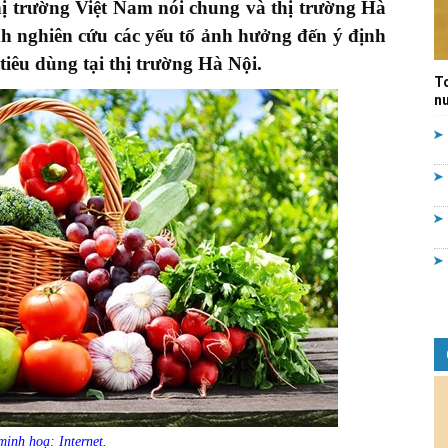
hị trường Việt Nam nói chung và thị trường Hà
Quản
ình nghiên cứu các yếu tố ảnh hưởng đến ý định
iêu dùng tại thị trường Hà Nội.
T
nư
lý
nhà
nước
inh hoạ: Internet.