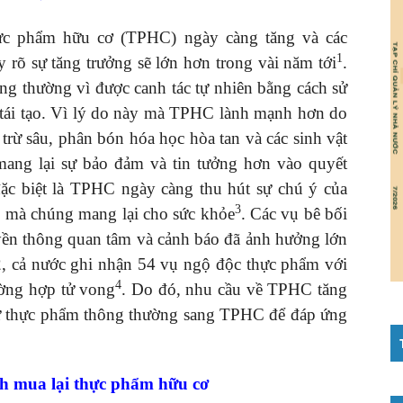
hực phẩm hữu cơ (TPHC) ngày càng tăng và các
1
y rõ sự tăng trưởng sẽ lớn hơn trong vài năm tới
.
 thường vì được canh tác tự nhiên bằng cách sử
 tái tạo. Vì lý do này mà TPHC lành mạnh hơn do
 trừ sâu, phân bón hóa học hòa tan và các sinh vật
ng lại sự bảo đảm và tin tưởng hơn vào quyết
ặc biệt là TPHC ngày càng thu hút sự chú ý của
3
h mà chúng mang lại cho sức khỏe
. Các vụ bê bối
yền thông quan tâm và cảnh báo đã ảnh hưởng lớn
, cả nước ghi nhận 54 vụ ngộ độc thực phẩm với
4
ường hợp tử vong
. Do đó, nhu cầu về TPHC tăng
 từ thực phẩm thông thường sang TPHC để đáp ứng
h mua lại thực phẩm hữu cơ