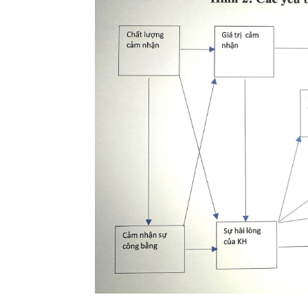
GIỚI THIỆU SÁCH
Ra mắt ba cuốn sách ả
mừng Đại hội XIV của 
16/01/2026