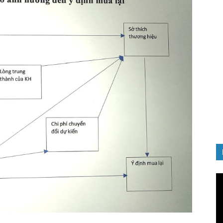
GIỚI THIỆU SÁCH
nh chào
Quản trị nhân tài – Từ lý thuyết
Đảng
đến thực tiễn
08/12/2025
Tr
ch
Vi