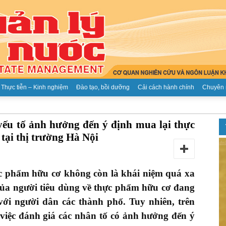
Thực tiễn – Kinh nghiệm
Đào tạo, bồi dưỡng
Cải cách hành chính
Chuyên 
Tạp
yếu tố ảnh hưởng đến ý định mua lại thực
tại thị trường Hà Nội
c phẩm hữu cơ không còn là khái niệm quá xa
chí
 của người tiêu dùng về thực phẩm hữu cơ đang
 với người dân các thành phố. Tuy nhiên, trên
 việc đánh giá các nhân tố có ảnh hưởng đến ý