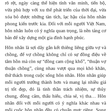
rõ rệt, ngày càng thể hiện tính văn minh, tiến bộ,
vừa phù hợp với xu thế phát triển của thời đại, vừa
xóa bỏ được những tàn tích, lạc hậu của hôn nhân
phong kiến trước kia. Đối với mỗi người Việt Nam,
hôn nhân luôn có ý nghĩa quan trọng, là nền tảng cơ
bản để xây dựng một gia đình hạnh phúc.
Hôn nhân là sợi dây gắn kết thiêng liêng giữa vợ và
chồng, để vợ chồng không chỉ có sự đồng điệu về
tâm hồn mà còn sự “đồng cam cộng khổ”, “thuận vợ
thuận chồng”, cùng nhau vượt qua mọi khó khăn,
thử thách trong cuộc sống hôn nhân. Hôn nhân giúp
mỗi người trưởng thành hơn và mang lại nhiều giá
trị tốt đẹp, đó là tinh thần trách nhiệm, sự thủy
chung, đồng cảm, thấu hiểu, chia sẻ, vị tha… Hôn
nhân đối với mỗi người có ý nghĩa khác nhau và
mỗi cuộc hôn nhân đều có chuẩn mực riêng. Song