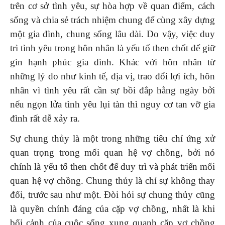
trên cơ sở tình yêu, sự hòa hợp về quan điểm, cách
sống và chia sẻ trách nhiệm chung để cùng xây dựng
một gia đình, chung sống lâu dài. Do vậy, việc duy
trì tình yêu trong hôn nhân là yếu tố then chốt để giữ
gìn hạnh phúc gia đình. Khác với hôn nhân từ
những lý do như kinh tế, địa vị, trao đổi lợi ích, hôn
nhân vì tình yêu rất cần sự bồi đắp hằng ngày bởi
nếu ngọn lửa tình yêu lụi tàn thì nguy cơ tan vỡ gia
đình rất dễ xảy ra.
Sự chung thủy là một trong những tiêu chí ứng xử
quan trọng trong mối quan hệ vợ chồng, bởi nó
chính là yếu tố then chốt để duy trì và phát triển mối
quan hệ vợ chồng. Chung thủy là chỉ sự không thay
đổi, trước sau như một. Đòi hỏi sự chung thủy cũng
là quyền chính đáng của cặp vợ chồng, nhất là khi
bối cảnh của cuộc sống xung quanh cặp vợ chồng