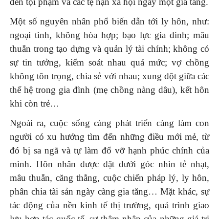
đến tội phạm và các tệ nạn xã hội ngày một gia tăng.
Một số nguyên nhân phổ biến dẫn tới ly hôn, như:
ngoại tình, không hòa hợp; bạo lực gia đình; mâu
thuẫn trong tạo dựng và quản lý tài chính; không có
sự tin tưởng, kiểm soát nhau quá mức; vợ chồng
không tôn trọng, chia sẻ với nhau; xung đột giữa các
thế hệ trong gia đình (mẹ chồng nàng dâu), kết hôn
khi còn trẻ…
Ngoài ra, cuộc sống càng phát triển càng làm con
người có xu hướng tìm đến những điều mới mẻ, từ
đó bị sa ngã và tự làm đổ vỡ hạnh phúc chính của
mình. Hôn nhân được đặt dưới góc nhìn tẻ nhạt,
mâu thuẫn, căng thẳng, cuộc chiến pháp lý, ly hôn,
phân chia tài sản ngày càng gia tăng… Mặt khác, sự
tác động của nền kinh tế thị trường, quá trình giao
lưu hợp tác quốc tế, sự thâm nhập của những giá trị