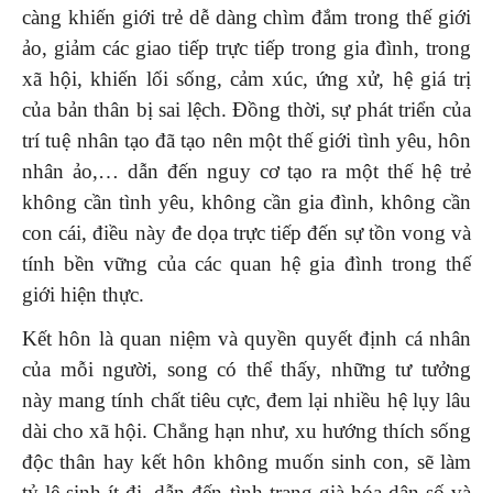
càng khiến giới trẻ dễ dàng chìm đắm trong thế giới
ảo, giảm các giao tiếp trực tiếp trong gia đình, trong
xã hội, khiến lối sống, cảm xúc, ứng xử, hệ giá trị
của bản thân bị sai lệch. Đồng thời, sự phát triển của
trí tuệ nhân tạo đã tạo nên một thế giới tình yêu, hôn
nhân ảo,… dẫn đến nguy cơ tạo ra một thế hệ trẻ
không cần tình yêu, không cần gia đình, không cần
con cái, điều này đe dọa trực tiếp đến sự tồn vong và
tính bền vững của các quan hệ gia đình trong thế
giới hiện thực.
Kết hôn là quan niệm và quyền quyết định cá nhân
của mỗi người, song có thể thấy, những tư tưởng
này mang tính chất tiêu cực, đem lại nhiều hệ lụy lâu
dài cho xã hội. Chẳng hạn như, xu hướng thích sống
độc thân hay kết hôn không muốn sinh con, sẽ làm
tỷ lệ sinh ít đi, dẫn đến tình trạng già hóa dân số và