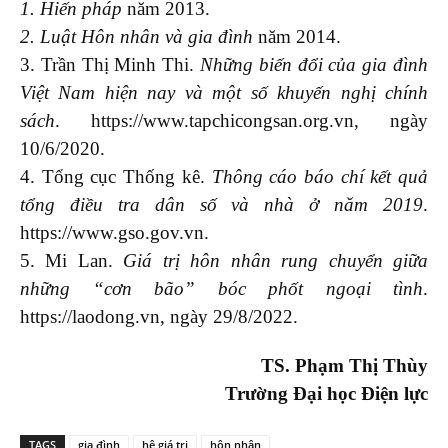
1. Hiến pháp
năm 2013.
2. Luật Hôn nhân và gia đình
năm 2014.
3. Trần Thị Minh Thi.
Những biến đổi của gia đình
Việt Nam hiện nay và một số khuyến nghị chính
sách
. https://www.tapchicongsan.org.vn, ngày
10/6/2020.
4. Tổng cục Thống kê.
Thông cáo báo chí kết quả
tổng điều tra dân số và nhà ở năm 2019
.
https://www.gso.gov.vn.
5. Mi Lan.
Giá trị hôn nhân rung chuyển giữa
những “cơn bão” bóc phốt ngoại tình
.
https://laodong.vn, ngày 29/8/2022.
TS.
Phạm Thị Thùy
Trường Đại học Điện lực
TAGS
gia đình
hệ giá trị
hôn nhân