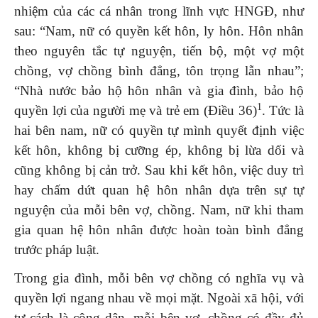
nhiệm của các cá nhân trong lĩnh vực HNGĐ, như
sau: “Nam, nữ có quyền kết hôn, ly hôn. Hôn nhân
theo nguyên tắc tự nguyện, tiến bộ, một vợ một
chồng, vợ chồng bình đẳng, tôn trọng lẫn nhau”;
“Nhà nước bảo hộ hôn nhân và gia đình, bảo hộ
1
quyền lợi của người mẹ và trẻ em (Điều 36)
. Tức là
hai bên nam, nữ có quyền tự mình quyết định việc
kết hôn, không bị cưỡng ép, không bị lừa dối và
cũng không bị cản trở. Sau khi kết hôn, việc duy trì
hay chấm dứt quan hệ hôn nhân dựa trên sự tự
nguyện của mỗi bên vợ, chồng. Nam, nữ khi tham
gia quan hệ hôn nhân được hoàn toàn bình đẳng
trước pháp luật.
Trong gia đình, mỗi bên vợ chồng có nghĩa vụ và
quyền lợi ngang nhau về mọi mặt. Ngoài xã hội, với
tư cách là công dân, mỗi bên vợ, chồng có đầy đủ