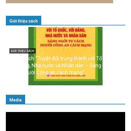
Giới thiệu sách
GIỚI THIỆU SÁCH
Cuốn sách “Tuyệt đối trung thành với Tổ quốc,
với Đảng, Nhà nước và Nhân dân – Sáng ngời tư
cách người Công an cách mạng”
06/02/2025
Media
Trình
chơi
Video