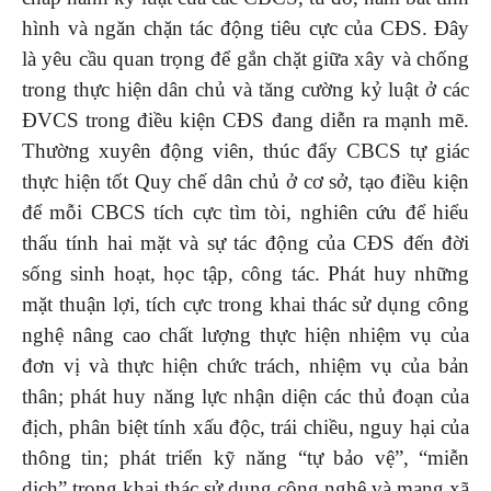
hình và ngăn chặn tác động tiêu cực của CĐS. Đây
là yêu cầu quan trọng để gắn chặt giữa xây và chống
trong thực hiện dân chủ và tăng cường kỷ luật ở các
ĐVCS trong điều kiện CĐS đang diễn ra mạnh mẽ.
Thường xuyên động viên, thúc đẩy CBCS tự giác
thực hiện tốt Quy chế dân chủ ở cơ sở, tạo điều kiện
để mỗi CBCS tích cực tìm tòi, nghiên cứu để hiểu
thấu tính hai mặt và sự tác động của CĐS đến đời
sống sinh hoạt, học tập, công tác. Phát huy những
mặt thuận lợi, tích cực trong khai thác sử dụng công
nghệ nâng cao chất lượng thực hiện nhiệm vụ của
đơn vị và thực hiện chức trách, nhiệm vụ của bản
thân; phát huy năng lực nhận diện các thủ đoạn của
địch, phân biệt tính xấu độc, trái chiều, nguy hại của
thông tin; phát triển kỹ năng “tự bảo vệ”, “miễn
dịch” trong khai thác sử dụng công nghệ và mạng xã