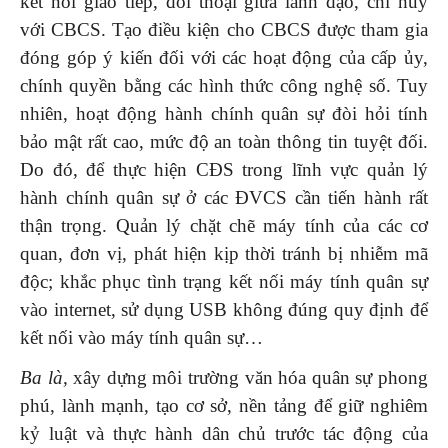
kết nối giao tiếp, đối thoại giữa lãnh đạo, chỉ huy
với CBCS. Tạo điều kiện cho CBCS được tham gia
đóng góp ý kiến đối với các hoạt động của cấp ủy,
chính quyền bằng các hình thức công nghệ số. Tuy
nhiên, hoạt động hành chính quân sự đòi hỏi tính
bảo mật rất cao, mức độ an toàn thông tin tuyệt đối.
Do đó, để thực hiện CĐS trong lĩnh vực quản lý
hành chính quân sự ở các ĐVCS cần tiến hành rất
thận trọng. Quản lý chặt chẽ máy tính của các cơ
quan, đơn vị, phát hiện kịp thời tránh bị nhiễm mã
độc; khắc phục tình trạng kết nối máy tính quân sự
vào internet, sử dụng USB không đúng quy định để
kết nối vào máy tính quân sự…
Ba
là,
xây dựng môi trường văn hóa quân sự phong
phú, lành mạnh, tạo cơ sở, nền tảng để giữ nghiêm
kỷ luật và thực hành dân chủ trước tác động của