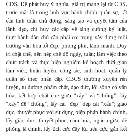
CĐS
.
Để phát huy ý nghĩa, giá trị mang lại từ CĐS,
trước mắt là trong lĩnh vực hành chính quân sự, rất
cần tinh thần chủ động, sáng tạo và quyết tâm của
lãnh đạo, chỉ huy các cấp về tăng cường kỷ luật,
thực hành dân chủ cần phải coi trọng xây dựng môi
trường văn hóa tốt đẹp, phong phú, lành mạnh. Duy
trì chặt chẽ, nền nếp chế độ ngày, tuần; làm việc theo
chức trách và thực hiện nghiêm kế hoạch thời gian
làm việc, huấn luyện, công tác, sinh hoạt, quản lý
quân số theo phân cấp. CBCS thường xuyên rèn
luyện, tu dưỡng phẩm chất, đạo đức, lối sống có văn
hóa; kết hợp chặt chẽ giữa “xây” và “chống”, lấy
“xây” để “chống”, lấy cái “đẹp” dẹp cái “xấu”; giáo
dục, thuyết phục với sử dụng biện pháp hành chính,
lấy giáo dục, thuyết phục, cảm hóa, ngăn ngừa, đề
phòng là chính, lấy tích cực đẩy lùi tiêu cực; gắn kết