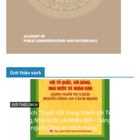
Giới thiệu sách
GIỚI THIỆU SÁCH
Ra mắt ba cuốn sách ảnh chào mừng Đại hội
XIV của Đảng
16/01/2026