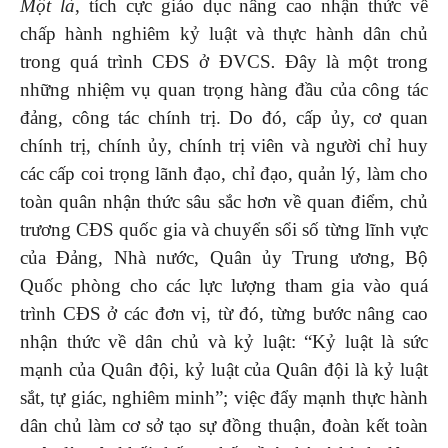
Một
là
, tích cực giáo dục nâng cao nhận thức về
chấp hành nghiêm kỷ luật và thực hành dân chủ
trong quá trình CĐS ở ĐVCS
.
Đây là một trong
những nhiệm vụ quan trọng hàng đầu của công tác
đảng, công tác chính trị. Do đó, cấp ủy, cơ quan
chính trị, chính ủy, chính trị viên và người chỉ huy
các cấp coi trọng lãnh đạo, chỉ đạo, quản lý, làm cho
toàn quân nhận thức sâu sắc hơn về quan điểm, chủ
trương CĐS quốc gia và chuyển sổi số từng lĩnh vực
của Đảng, Nhà nước, Quân ủy Trung ương, Bộ
Quốc phòng cho các lực lượng tham gia vào quá
trình CĐS ở các đơn vị, từ đó, từng bước nâng cao
nhận thức về dân chủ và kỷ luật: “Kỷ luật là sức
mạnh của Quân đội, kỷ luật của Quân đội là kỷ luật
sắt, tự giác, nghiêm minh”; việc đẩy mạnh thực hành
dân chủ làm cơ sở tạo sự đồng thuận, đoàn kết toàn