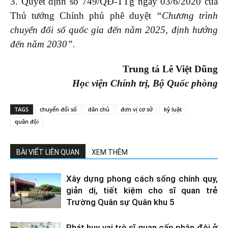
3. Quyết định số 749/QĐ-TTg ngày 03/6/2020 của
Thủ tướng Chính phủ phê duyệt
“Chương trình
chuyển
đổi số
quốc gia đến năm 2025, định hướng
đến năm 2030”.
Trung tá Lê Việt Dũng
Học viện Chính trị, Bộ Quốc phòng
TAGS
chuyển đổi số
dân chủ
đơn vị cơ sở
kỷ luật
quân đội
BÀI VIẾT LIÊN QUAN
XEM THÊM
Xây dựng phong cách sống chính quy,
giản dị, tiết kiệm cho sĩ quan trẻ
Trường Quân sự Quân khu 5
Phát huy vai trò sĩ quan cấp phân đội ở