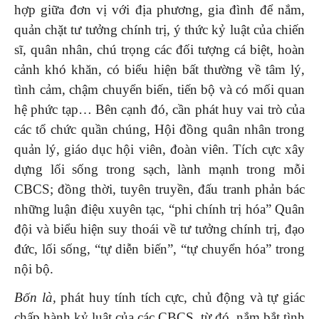
hợp giữa đơn vị với địa phương, gia đình để nắm,
quản chặt tư tưởng chính trị, ý thức kỷ luật của chiến
sĩ, quân nhân, chú trọng các đối tượng cá biệt, hoàn
cảnh khó khăn, có biểu hiện bất thường về tâm lý,
tình cảm, chậm chuyển biến, tiến bộ và có mối quan
hệ phức tạp… Bên cạnh đó, cần phát huy vai trò của
các tổ chức quần chúng, Hội đồng quân nhân trong
quản lý, giáo dục hội viên, đoàn viên. Tích cực xây
dựng lối sống trong sạch, lành mạnh trong mỗi
CBCS; đồng thời, tuyên truyền, đấu tranh phản bác
những luận điệu xuyên tạc, “phi chính trị hóa” Quân
đội và biểu hiện suy thoái về tư tưởng chính trị, đạo
đức, lối sống, “tự diễn biến”, “tự chuyển hóa” trong
nội bộ.
Bốn là,
phát huy tính tích cực, chủ động và tự giác
chấp hành kỷ luật của các CBCS, từ đó, nắm bắt tình