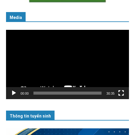
Media
Trình
chơi
Video
00:00
30:35
Thông tin tuyển sinh