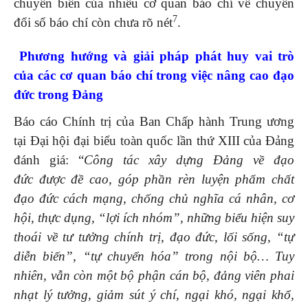
chuyển biến của nhiều cơ quan báo chí về chuyển
7
đổi số báo chí còn chưa rõ nét
.
Phương hướng và giải pháp phát huy vai trò
của các cơ quan báo chí trong việc nâng cao đạo
đức trong Đảng
Báo cáo Chính trị của Ban Chấp hành Trung ương
tại Đại hội đại biểu toàn quốc lần thứ XIII của Đảng
đánh giá: “
Công tác xây dựng Đảng về đạo
đức
được đề cao, góp phần rèn luyện phẩm chất
đạo đức cách mạng, chống chủ nghĩa cá nhân, cơ
hội, thực dụng, “lợi ích nhóm”, những biểu hiện suy
thoái về tư tưởng chính trị, đạo đức, lối sống, “tự
diễn biến”, “tự chuyển hóa” trong nội bộ… Tuy
nhiên, vẫn còn một bộ phận cán bộ, đảng viên phai
nhạt lý tưởng, giảm sút ý chí, ngại khó, ngại khổ,