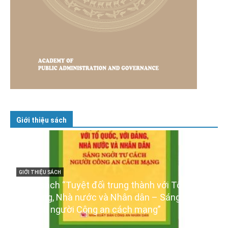
Giới thiệu sách
 quốc,
GIỚI THIỆU SÁCH
 ngời
Ra mắt ba cuốn sách ảnh chào mừng Đại hội
XIV của Đảng
16/01/2026