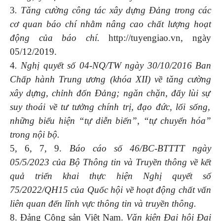
3
. Tăng cường công tác xây dựng Đảng trong các
cơ quan báo chí nhằm nâng cao chất lượng hoạt
động của báo chí.
http://tuyengiao.vn, ngày
05/12/2019.
4
. Nghị quyết số 04-NQ/TW
ngày
30/
1
0/
2016
Ban
Chấp hành Trung ương (khóa XII)
về
tăng cường
xây dựng, chỉnh đốn Đảng; ngăn chặn, đẩy lùi
sự
suy thoái về tư tưởng chính trị, đạo đức, lối sống,
những
biểu hiện “tự diễn biến”, “tự chuyển hóa”
trong nội bộ.
5, 6, 7, 9.
Báo cáo số
46
/BC-BTTTT ngày
05
/
5
/2023 của Bộ Thông tin và Truyền thông về kết
quả triển khai thực hiện Nghị quyết số
75/2022/QH15 của Quốc hội về hoạt động chất vấn
liên quan đến lĩnh vực thông tin và truyền thông.
8. Đảng Cộng sản Việt Nam.
Văn kiện Đại hội Đại