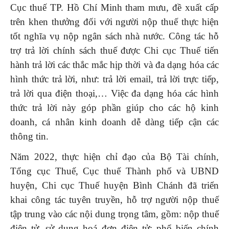
Cục thuế TP. Hồ Chí Minh tham mưu, đề xuất cấp
trên khen thưởng đối với người nộp thuế thực hiện
tốt nghĩa vụ nộp ngân sách nhà nước. Công tác hỗ
trợ trả lời chính sách thuế được Chi cục Thuế tiến
hành trả lời các thắc mắc hịp thời và đa dạng hóa các
hình thức trả lời, như: trả lời email, trả lời trực tiếp,
trả lời qua điện thoại,… Việc đa dạng hóa các hình
thức trả lời này góp phần giúp cho các hộ kinh
doanh, cá nhân kinh doanh dễ dàng tiếp cận các
thông tin.
Năm 2022, thực hiện chỉ đạo của Bộ Tài chính,
Tổng cục Thuế, Cục thuế Thành phố và UBND
huyện, Chi cục Thuế huyện Bình Chánh đã triển
khai công tác tuyên truyền, hỗ trợ người nộp thuế
tập trung vào các nội dung trọng tâm, gồm: nộp thuế
điện tử, sử dụng hoá đơn điện tử; phổ biến chính