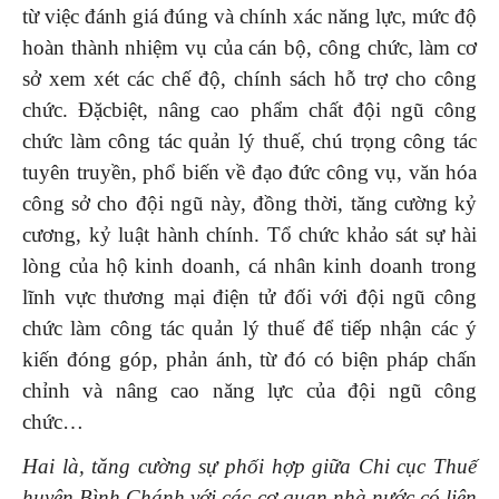
từ việc đánh giá đúng và chính xác năng lực, mức độ
hoàn thành nhiệm vụ của cán bộ, công chức, làm cơ
sở xem xét các chế độ, chính sách hỗ trợ cho công
chức. Đặcbiệt, nâng cao phẩm chất đội ngũ công
chức làm công tác quản lý thuế, chú trọng công tác
tuyên truyền, phổ biến về đạo đức công vụ, văn hóa
công sở cho đội ngũ này, đồng thời, tăng cường kỷ
cương, kỷ luật hành chính. Tổ chức khảo sát sự hài
lòng của hộ kinh doanh, cá nhân kinh doanh trong
lĩnh vực thương mại điện tử đối với đội ngũ công
chức làm công tác quản lý thuế để tiếp nhận các ý
kiến đóng góp, phản ánh, từ đó có biện pháp chấn
chỉnh và nâng cao năng lực của đội ngũ công
chức…
Hai
là,
t
ă
ng
cường
sự phối hợp giữa Chi cục Thuế
huyện Bình Chánh với các cơ quan nhà nước có liên