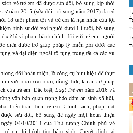
 sách về trẻ em đã được sửa đổi, bổ sung kịp thời
h sự
năm 2015 (sửa đổi, bổ sung năm 2017) đã có
Tạ
ới 18 tuổi phạm tội và trẻ em là nạn nhân của tội
Tạ
hiệm hình sự đối với người dưới 18 tuổi, bổ sung
Tạ
hế xử lý vi phạm hành chính đối với trẻ em, người
Tạ
uộc diện được trợ giúp pháp lý miễn phí dưới các
Tạ
tụng và đại diện ngoài tố tụng trong tất cả các vụ
tương đối hoàn thiện, là công cụ hữu hiệu để thực
lĩnh vực nuôi con nuôi; đồng thời, là căn cứ pháp
ch của trẻ em. Đặc biệt,
Luật Trẻ em
năm 2016 và
hững văn bản quan trọng bảo đảm an sinh xã hội,
át triển toàn diện trẻ em. Chính sách, pháp luật
 được sửa đổi, bổ sung để ngày một hoàn thiện
 ngày 04/10/2013 của Thủ tướng Chính phủ về
o trẻ em bị bệnh tim bẩm sinh; Quyết định số