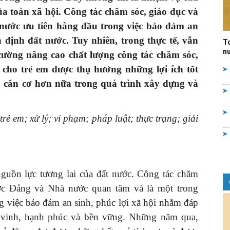
ủa toàn xã hội. Công tác chăm sóc,
giáo dục và
Quản
nước ưu tiên hàng đầu trong việc bảo đảm an
ổn định đất nước.
Tuy nhiên, trong thực tế, vẫn
T
nư
 cường nâng cao chất lượng công tác chăm sóc,
 cho trẻ em được thụ hưởng những lợi ích tốt
h căn cơ hơn nữa trong quá trình xây dựng và
lý
trẻ em; xử lý; vi phạm; pháp luật; thực trạng; giải
nhà
 nguồn lực tương lai của đất nước. Công tác chăm
ược Đảng và Nhà nước quan tâm và là một trong
g việc bảo đảm an sinh, phúc lợi xã hội nhằm đáp
n vinh, hạnh phúc và bền vững. Những năm qua,
nước