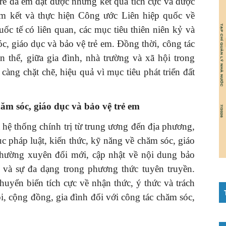
trẻ đã em đạt được những kết quả tích cực và được
m kết và thực hiện Công ước Liên hiệp quốc về
ốc tế có liên quan, các mục tiêu thiên niên kỷ và
c, giáo dục và bảo vệ trẻ em. Đồng thời, công tác
n thể, giữa gia đình, nhà trường và xã hội trong
càng chặt chẽ, hiệu quả vì mục tiêu phát triển đất
hăm sóc, giáo dục và bảo vệ trẻ em
hệ thống chính trị từ trung ương đến địa phương,
ục pháp luật, kiến thức, kỹ năng về chăm sóc, giáo
thường xuyên đổi mới, cập nhật về nội dung bảo
và sự đa dạng trong phương thức tuyên truyền.
uyển biến tích cực về nhận thức, ý thức và trách
ội, cộng đồng, gia đình đối với công tác chăm sóc,