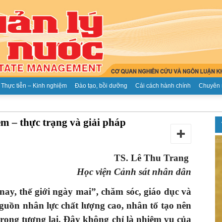
Thực tiễn – Kinh nghiệm
Đào tạo, bồi dưỡng
Cải cách hành chính
Chuyên 
Tạp
em – thực trạng và giải pháp
TS. Lê Thu Trang
Học viện Cảnh sát nhân dân
chí
ay, thế giới ngày mai”, chăm sóc,
giáo dục và
guồn nhân lực chất lượng cao, nhân tố tạo nên
trong tương lai. Đây không chỉ là nhiệm vụ của