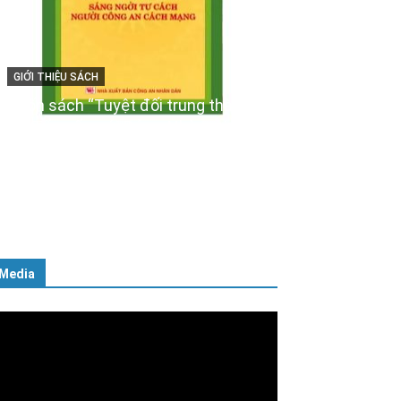
GIỚI THIỆU SÁCH
Ra mắt ba cuốn sách ảnh chào
mừng Đại hội XIV của Đảng
16/01/2026
Media
ình
ơi
deo