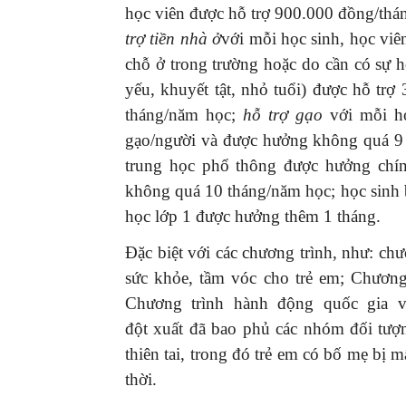
học viên được hỗ trợ 900.000 đồng/th
trợ tiền nhà ở
với mỗi học sinh, học viê
chỗ ở trong trường hoặc do cần có sự h
yếu, khuyết tật, nhỏ tuổi) được hỗ t
tháng/năm học;
hỗ trợ gạo
với mỗi họ
GIỚI THIỆU SÁCH
gạo/người và được hưởng không quá 9 
Quản trị nhân tài – Từ l
trung học phổ thông được hưởng chính
đến thực tiễn
không quá 10 tháng/năm học; học sinh b
08/12/2025
học lớp 1 được hưởng thêm 1 tháng.
Đặc biệt với các chương trình, như: c
sức khỏe, tầm vóc cho trẻ em; Chương 
Chương trình hành động quốc gia vì
đột
xuất
đã bao phủ các nhóm đối tượn
thiên tai, trong đó trẻ em có bố mẹ bị 
thời.