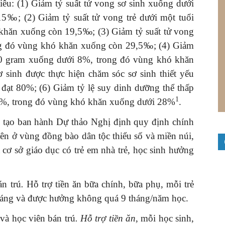
iêu: (1) Giảm tỷ suất tử vong sơ sinh xuống dưới
‰; (2) Giảm tỷ suất tử vong trẻ dưới một tuổi
hăn xuống còn 19,5‰; (3) Giảm tỷ suất tử vong
ng đó vùng khó khăn xuống còn 29,5‰; (4) Giảm
.500 gram xuống dưới 8%, trong đó vùng khó khăn
ơ sinh được thực hiện chăm sóc sơ sinh thiết yếu
đạt 80%; (6) Giảm tỷ lệ suy dinh dưỡng thể thấp
1
,5%, trong đó vùng khó khăn xuống dưới 28%
.
tạo ban hành Dự thảo Nghị định quy định chính
viên ở vùng đồng bào dân tộc thiểu số và miền núi,
 cơ sở giáo dục có trẻ em nhà trẻ, học sinh hưởng
án trú
.
Hỗ trợ tiền ăn bữa chính, bữa phụ, mỗi trẻ
tháng và được hưởng không quá 9 tháng/năm học.
 và học viên bán trú
. Hỗ trợ tiền ăn
, mỗi học sinh,