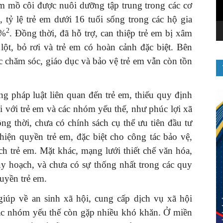
em mồ côi được nuôi dưỡng tập trung trong các cơ
, tỷ lệ trẻ em dưới 16 tuổi sống trong các hộ gia
2
5%
. Đồng thời, đã hỗ trợ, can thiệp trẻ em bị xâm
lột, bỏ rơi và trẻ em có hoàn cảnh đặc biệt. Bên
c chăm sóc, giáo dục và bảo vệ trẻ em vẫn còn tồn
g pháp luật liên quan đến trẻ em, thiếu quy định
ối với trẻ em và các nhóm yếu thế, như phúc lợi xã
ồng thời, chưa có chính sách cụ thể ưu tiên đầu tư
hiện quyền trẻ em, đặc biệt cho công tác bảo vệ,
ch trẻ em. Mặt khác, mạng lưới thiết chế văn hóa,
y hoạch, và chưa có sự thống nhất trong các quy
uyền trẻ em.
 giúp về an sinh xã hội, cung cấp dịch vụ xã hội
các nhóm yếu thế còn gặp nhiều khó khăn. Ở miền