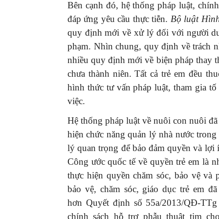
Bên cạnh đó, hệ thống pháp luật, chính
đáp ứng yêu cầu thực tiễn.
Bộ luật Hìn
quy định mới về xử lý đối với người dư
phạm. Nhìn chung, quy định về trách n
nhiều quy định mới về biện pháp thay t
chưa thành niên. Tất cả trẻ em đều th
hình thức tư vấn pháp luật, tham gia tố 
việc.
Hệ thống pháp luật về nuôi con nuôi đã 
hiện chức năng quản lý nhà nước trong 
lý quan trọng để bảo đảm quyền và lợi í
Công ước quốc tế về quyền trẻ em là n
thực hiện quyền chăm sóc, bảo vệ và ph
bảo vệ, chăm sóc, giáo dục trẻ em đã
hơn Quyết định số 55a/2013/QĐ-TTg
chính sách hỗ trợ phẫu thuật tim ch