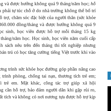
áng và được hưởng không quá 9 tháng/năm học;
hỗ
n phải tự túc chỗ ở do nhà trường không thể bố trí
ỗ trợ, chăm sóc đặc biệt của người thân (sức khỏe
GIỚI THIỆU SÁCH
rợ 360.000 đồng/tháng và được hưởng không quá 9
Cuốn sách “Tuyệt đối trung thành
c sinh, học viên được hỗ trợ mỗi tháng 15 kg
với Tổ quốc, với Đảng, Nhà nước
tháng/năm học. Học sinh, học viên năm cuối cấp
ý thuyết
và Nhân dân – Sáng ngời tư cách
 sách nêu trên đến tháng thi tốt nghiệp nhưng
người Công an cách mạng”
án trú có học tăng cường tiếng Việt trước khi vào
06/02/2025
hương trình sức khỏe học đường góp phần nâng cao
trình phòng, chống tai nạn, thương tích trẻ em;
 trẻ em. Mặt khác, công tác trợ giúp xã hội
Tr
g cần hỗ trợ, bảo đảm người dân khi gặp rủi ro,
ch
mất tích và không có nơi nương tựa được hỗ trợ kịp
Vi