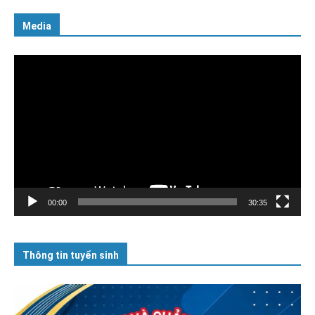
Media
Trình
chơi
Video
00:00
30:35
Thông tin tuyển sinh