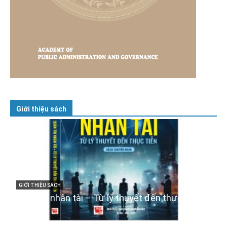
Giới thiệu sách
GIỚI THIỆU SÁCH
Cuốn sách “Tuyệt đối trung thành với Tổ quốc,
với Đảng, Nhà nước và Nhân dân – Sáng ngời
tư cách người Công an cách mạng”
06/02/2025