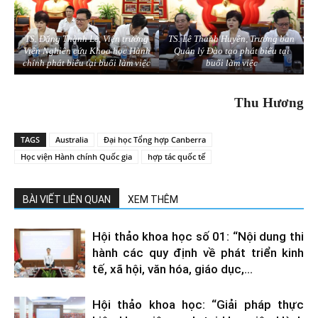
TS. Đặng Thành Lê, Viện trưởng
TS. Lê Thanh Huyền, Trưởng ban
Viện Nghiên cứu Khoa học Hành
Quản lý Đào tạo phát biểu tại
chính phát biểu tại buổi làm việc
buổi làm việc
Thu Hương
TAGS
Australia
Đại học Tổng hợp Canberra
Học viện Hành chính Quốc gia
hợp tác quốc tế
BÀI VIẾT LIÊN QUAN
XEM THÊM
Hội thảo khoa học số 01: “Nội dung thi
hành các quy định về phát triển kinh
tế, xã hội, văn hóa, giáo dục,...
Hội thảo khoa học: “Giải pháp thực