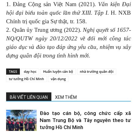
1. Đảng Cộng sản Việt Nam (2021).
Văn kiện Đại
hội đại biểu toàn quốc lần thứ XIII
.
Tập I
. H. NXB
Chính trị quốc gia Sự thật, tr. 158.
2. Quân ủy Trung ương (2022).
Nghị quyết số 1657-
NQ/QUTW ngày 20/12/2022 về đổi mới công tác
giáo dục và đào tạo đáp ứng yêu cầu, nhiệm vụ xây
dựng quân đội trong tình hình mới
.
TAGS
dạy học
Huấn luyện cán bộ
nhà trường quân đội
tư tưởng Hồ Chí Minh
vận dụng
BÀI VIẾT LIÊN QUAN
XEM THÊM
Đào tạo cán bộ, công chức cấp xã
Nam Trung Bộ và Tây nguyên theo tư
tưởng Hồ Chí Minh