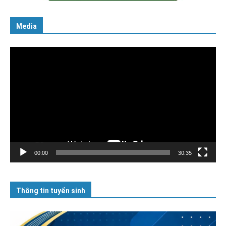
Media
Trình
chơi
Video
00:00
30:35
Thông tin tuyển sinh