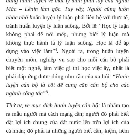
dung huấn luyện về mặt lý luận phải lấy chủ nghĩa
Mác – Lênin làm gốc. Tuy vậy, Người cũng luôn
nhắc nhở h
uấn luyện lý luận phải liên hệ với thực tế,
tránh huấn luyện lý luận suông. Bởi lẽ: “Học lý luận
không phải để nói mép, nhưng biết lý luận mà
không thực hành là lý luận suông. Học là để áp
4
dụng vào việc làm”
.
Ngoài ra, trong huấn luyện
chuyên môn, nghiệp vụ sao cho mỗi cán bộ phải
biết một nghề, làm việc gì thì học việc ấy, nhất là
phải đáp ứng được đúng nhu cầu của xã hội:
“Huấn
luyện cán bộ là cốt để cung cấp cán bộ cho các
5
ngành công tác”
.
Thứ tư, về mục đích huấn luyện cán bộ:
là nhằm tạo
ra mẫu người mà cách mạng cần; người đó phải biết
đặt lợi ích chung của đất nước lên trên lợi ích của
cá nhân; đó phải là những người biết cần, kiệm, liêm