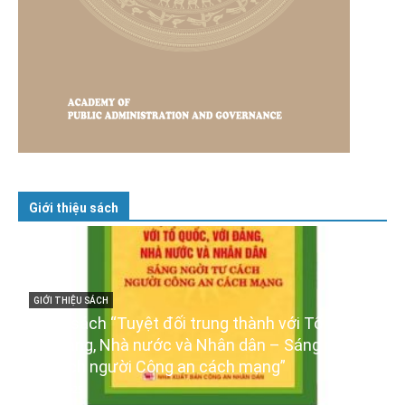
Giới thiệu sách
t đối trung thành với Tổ quốc,
GIỚI THIỆU SÁCH
nước và Nhân dân – Sáng ngời
Ra mắt ba cuốn sác
Công an cách mạng”
XIV của Đảng
16/01/2026