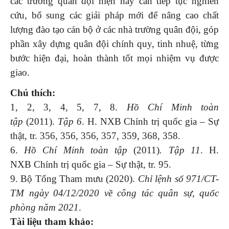
các trường quân đội hiện nay cần tiếp tục nghiên
cứu, bổ sung các giải pháp mới để nâng cao chất
lượng đào tạo cán bộ ở các nhà trường quân đội, góp
phần xây dựng quân đội chính quy, tinh nhuệ, từng
bước hiện đại, hoàn thành tốt mọi nhiệm vụ được
giao.
Chú thích:
1, 2, 3, 4, 5, 7, 8.
Hồ Chí Minh toàn
tập
(2011).
Tập 6
. H. NXB Chính trị quốc gia – Sự
thật, tr. 356, 356, 356, 357, 359, 368, 358.
6.
Hồ Chí Minh toàn tập
(2011)
. Tập 11
. H.
NXB Chính trị quốc gia – Sự thật, tr. 95.
9. Bộ Tổng Tham mưu (2020).
Chỉ lệnh số 971/CT-
TM ngày 04/12/2020 về công tác quân sự, quốc
phòng năm 2021
.
Tài liệu tham khảo: