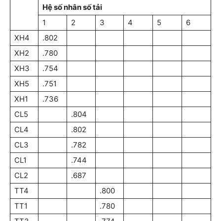
Hệ số nhân số tải
1
2
3
4
5
6
XH4
.802
XH2
.780
XH3
.754
XH5
.751
XH1
.736
CL5
.804
CL4
.802
CL3
.782
CL1
.744
CL2
.687
TT4
.800
TT1
.780