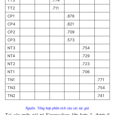
TT3
.774
TT2
.711
CP1
.876
CP4
.821
CP2
.709
CP3
.573
NT3
.754
NT4
.729
NT2
.723
NT1
.706
TN1
.771
TN3
.754
TN2
.741
Nguồn: Tổng hợp phân tích của các tác giả.
Tại các mức giá trị Eigenvalues lớn hơn 1, được 6