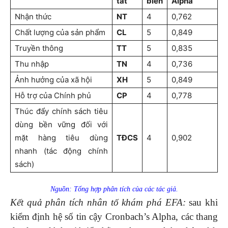
tắt
biến
Alpha
Nhận thức
NT
4
0,762
Chất lượng của sản phẩm
CL
5
0,849
Truyền thông
TT
5
0,835
Thu nhập
TN
4
0,736
Ảnh hưởng của xã hội
XH
5
0,849
Hỗ trợ của Chính phủ
CP
4
0,778
Thúc đẩy chính sách tiêu
dùng bền vững đối với
mặt hàng tiêu dùng
TĐCS
4
0,902
nhanh (tác động chính
sách)
Nguồn: Tổng hợp phân tích của các tác giả.
Kết quả phân tích nhân tố khám phá EFA:
sau khi
kiểm định hệ số tin cậy Cronbach’s Alpha, các thang