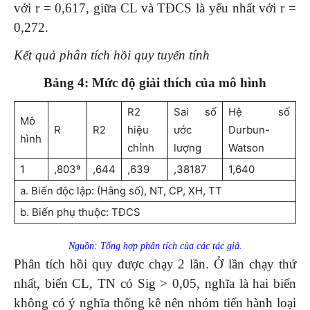
với r = 0,617, giữa CL và TĐCS là yếu nhất với r =
0,272.
Kết quả phân tích hồi quy tuyến tính
Bảng 4: Mức độ giải thích của mô hình
R2
Sai số
Hệ số
Mô
R
R2
hiệu
ước
Durbun-
hình
chỉnh
lượng
Watson
1
,803ª
,644
,639
,38187
1,640
a. Biến độc lập: (Hằng số), NT, CP, XH, TT
b. Biến phụ thuộc: TĐCS
Nguồn: Tổng hợp phân tích của các tác giả.
Phân tích hồi quy được chạy 2 lần. Ở lần chạy thứ
nhất, biến CL, TN có Sig > 0,05, nghĩa là hai biến
không có ý nghĩa thống kê nên nhóm tiến hành loại