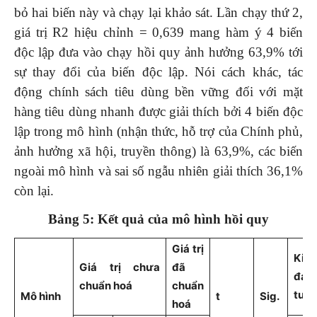
bỏ hai biến này và chạy lại khảo sát. Lần chạy thứ 2,
giá trị R2 hiệu chỉnh = 0,639 mang hàm ý 4 biến
độc lập đưa vào chạy hồi quy ảnh hưởng 63,9% tới
sự thay đổi của biến độc lập. Nói cách khác, tác
động chính sách tiêu dùng bền vững đối với mặt
hàng tiêu dùng nhanh được giải thích bởi 4 biến độc
lập trong mô hình (nhận thức, hỗ trợ của Chính phủ,
ảnh hưởng xã hội, truyền thông) là 63,9%, các biến
ngoài mô hình và sai số ngẫu nhiên giải thích 36,1%
còn lại.
Bảng 5: Kết quả của mô hình hồi quy
Giá trị
Kiể
Giá trị chưa
đã
đa
chuẩn hoá
chuẩn
tuy
Mô hình
t
Sig.
hoá