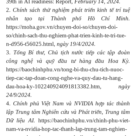
39th in AI readiness: Report,
February 14, 2024.
2.
Chính sách thử nghiệm phát triển kinh tế trí tuệ
nhân tạo tại Thành phố Hồ Chí Minh.
https://moha.gov.vn/chuyen-doi-so/chuyen-doi-
so/chinh-sach-thu-nghiem-phat-trien-kinh-te-tri-tue-
n-d956-t56025.html,
ngày 19/4/2024.
3.
Tổng Bí thư, Chủ tịch nước tiếp các tập đoàn
công nghệ và quỹ đầu tư hàng đầu Hoa Kỳ.
https://baochinhphu.vn/tong-bi-thu-chu-tich-nuoc-
tiep-cac-tap-doan-cong-nghe-va-quy-dau-tu-hang-
dau-hoa-ky-102240924091813382.htm,
ngày
24/9/2024.
4.
Chính phủ Việt Nam và NVIDIA hợp tác thành
lập Trung tâm Nghiên cứu và Phát triển, Trung tâm
Dữ liệu AI.
https://baochinhphu.vn/chinh-phu-viet-
nam-va-nvidia-hop-tac-thanh-lap-trung-tam-nghien-