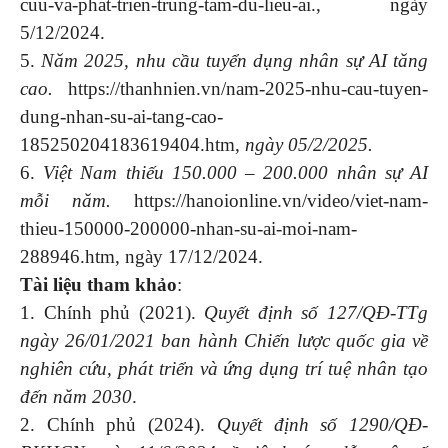
cuu-va-phat-trien-trung-tam-du-lieu-ai., ngày
5/12/2024.
5.
Năm 2025, nhu cầu tuyển dụng nhân sự AI tăng
cao.
https://thanhnien.vn/nam-2025-nhu-cau-tuyen-
dung-nhan-su-ai-tang-cao-
185250204183619404.htm,
ngày 05/2/2025.
6.
Việt Nam thiếu 150.000 – 200.000 nhân sự AI
mỗi năm.
https://hanoionline.vn/video/viet-nam-
thieu-150000-200000-nhan-su-ai-moi-nam-
288946.htm, ngày 17/12/2024.
Tài liệu tham khảo
:
1. Chính phủ (2021).
Quyết định số 127/QĐ-TTg
ngày 26/01/2021
ban hành
Chiến lược quốc gia về
nghiên cứu, phát triển và ứng dụng trí tuệ nhân tạo
đến năm 2030
.
2. Chính phủ (2024).
Quyết định số 1290/QĐ-