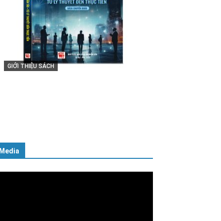
GIỚI THIỆU SÁCH
Cuốn sách “Tuyệt đối trung thành
với Tổ quốc, với Đảng, Nhà nước
và Nhân dân – Sáng ngời tư cách
người Công an cách mạng”
06/02/2025
Media
ình
ơi
deo