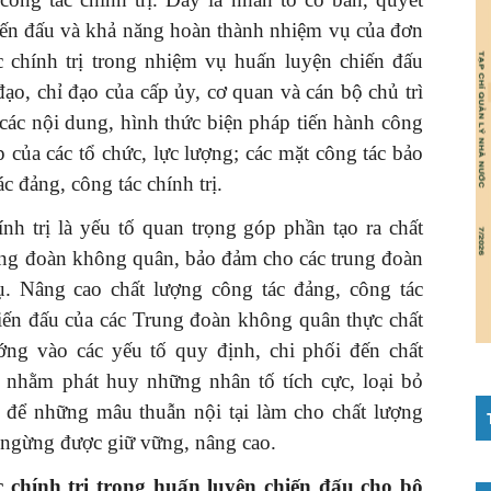
iến đấu và khả năng hoàn thành nhiệm vụ của đơn
c chính trị trong nhiệm vụ huấn luyện chiến đấu
ạo, chỉ đạo của cấp ủy, cơ quan và cán bộ chủ trì
 các nội dung, hình thức biện pháp tiến hành công
p của các tổ chức, lực lượng; các mặt công tác bảo
c đảng, công tác chính trị.
nh trị là yếu tố quan trọng góp phần tạo ra chất
ung đoàn không quân, bảo đảm cho các trung đoàn
 Nâng cao chất lượng công tác đảng, công tác
hiến đấu của các Trung đoàn không quân thực chất
ng vào các yếu tố quy định, chi phối đến chất
ị nhằm phát huy những nhân tố tích cực, loại bỏ
ệt để những mâu thuẫn nội tại làm cho chất lượng
g ngừng được giữ vững, nâng cao.
c chính trị trong huấn luyện chiến đấu cho bộ