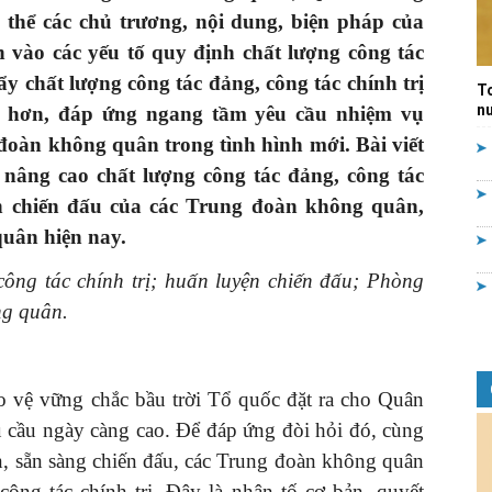
 thể các
chủ trương, nội dung, biện pháp của
Quản
ện vào
các yếu tố quy định chất lượng công tác
ẩy chất lượng công tác đảng, công tác chính trị
T
nư
 hơn, đáp ứng ngang tầm
yêu cầu nhiệm vụ
 đoàn không quân trong tình hình mới.
Bài viết
 nâng cao chất lượng công tác đảng, công tác
lý
ện chiến đấu của các Trung đoàn không quân,
uân hiện nay.
công tác chính
trị; huấn luyện chiến
đấu; Phòng
g quân.
nhà
o vệ vững chắc bầu trời Tổ quốc đặt ra cho Quân
ầu ngày càng cao. Để đáp ứng đòi hỏi đó, cùng
n, sẵn sàng chiến đấu, các Trung đoàn không quân
nước
 công tác chính trị. Đây là nhân tố cơ bản, quyết