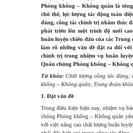
Phòng không – Không quân
là tổng
chủ thể, lực lượng tác động toàn di
đảng, công tác chính trị nhằm
thúc đ
phát triển
lên một trình độ
mới cao
huấn luyện chiến đấu của các Trung
làm rõ n
hững vấn đề đặt ra đối với
chính trị trong nhiệm vụ huấn luy
Quân chủng Phòng không – Không q
Từ khóa:
Chất lượng công tác
đảng; 
không – Không quân; Trung đoàn khôn
1. Đặt vấn đề
Trong điều kiện hiện nay, nhiệm vụ bả
chủng Phòng không – Không quân yêu c
với việc nâng cao chất lượng huấn luyệ
phải đặc biệt coi trọng công tác đảng,