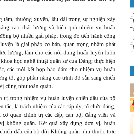
Tạ
g tâm, thường xuyên, lâu dài trong sự nghiệp xây
Tạ
nâng cao chất lượng và hiệu quả nhiệm vụ huấn
Tạ
 đồng bộ nhiều giải pháp, trong đó tiến hành công
Tạ
n luyện là giải pháp cơ bản, quan trọng nhằm phát
Tạ
 lực lượng; làm cho các nội dung huấn luyện luôn
, khoa học nghệ thuật quân sự của Đảng; thực hiện
ắc, các mối kết hợp bảo đảm cho nhiệm vụ huấn
ượng tốt góp phần nâng cao trình độ sẵn sang chiến
vị cũng như toàn quân.
h trị trong nhiệm vụ huấn luyện chiến đấu của bộ
 tắc, là trách nhiệm của các cấp ủy, tổ chức đảng,
, cơ quan chính trị các cấp, cán bộ, đảng viên và
 vị không quân. Kết quả xây dựng đơn vị, huấn
à chiến đấu của bộ đội Không quân phụ thuộc trực