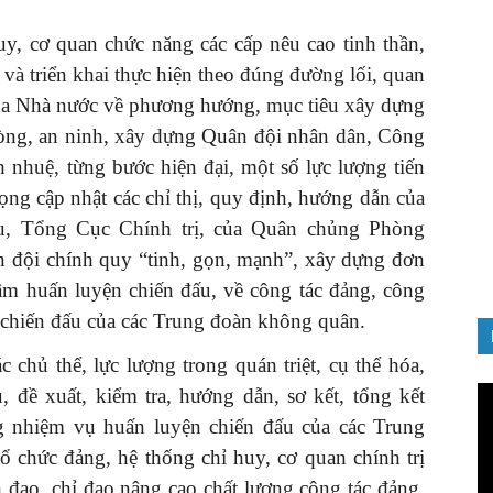
huy, cơ quan chức năng các cấp nêu cao tinh thần,
 và triển khai thực hiện theo đúng đường lối, quan
của Nhà nước về phương hướng, mục tiêu xây dựng
hòng, an ninh, xây dựng Quân đội nhân dân, Công
GIỚI THIỆU SÁCH
 nhuệ, từng bước hiện đại, một số lực lượng tiến
ảnh chào
Quản trị nhân tài – Từ lý thuyết
trọng cập nhật các chỉ thị, quy định, hướng dẫn của
Đảng
đến thực tiễn
 Tổng Cục Chính trị, của Quân chủng Phòng
08/12/2025
đội chính quy “tinh, gọn, mạnh”, xây dựng đơn
âm huấn luyện chiến đấu, về công tác đảng, công
n chiến đấu của các Trung đoàn không quân.
 chủ thể, lực lượng trong quán triệt, cụ thể hóa,
Tr
, đề xuất, kiểm tra, hướng dẫn, sơ kết, tổng kết
ch
ong nhiệm vụ huấn luyện chiến đấu của các Trung
Vi
ổ chức đảng, hệ thống chỉ huy, cơ quan chính trị
h đạo, chỉ đạo nâng cao chất lượng công tác đảng,