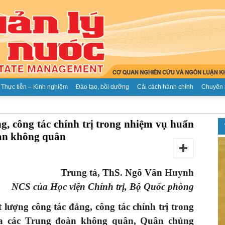
Thực tiễn – Kinh nghiệm
Đào tạo, bồi dưỡng
Cải cách hành chính
Chuyên 
Tạp
g, công tác chính trị trong nhiệm vụ huấn
oàn không quân
Trung tá, ThS. Ngô Văn Huynh
chí
NCS của Học viện Chính trị, Bộ Quốc phòng
lượng công tác đảng, công tác chính trị
trong
ủa các
T
rung đoàn không quân, Quân chủng