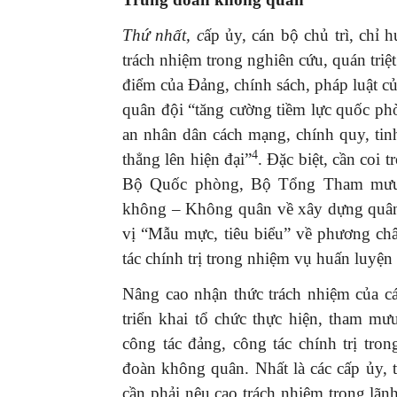
Thứ nhất, c
ấp ủy, cán bộ chủ trì, chỉ 
trách nhiệm trong nghiên cứu, quán triệt
điểm của Đảng, chính sách, pháp luật 
quân đội “tăng cường tiềm lực quốc p
GIỚI THIỆU SÁCH
an nhân dân cách mạng, chính quy, tinh
Ra mắt ba cuốn sách 
4
thẳng lên hiện đại”
. Đặc biệt, cần coi 
mừng Đại hội XIV của 
Bộ Quốc phòng, Bộ Tổng Tham mưu,
16/01/2026
không – Không quân về xây dựng quân 
vị “Mẫu mực, tiêu biểu” về phương ch
tác chính trị trong nhiệm vụ huấn luyệ
Nâng cao nhận thức trách nhiệm của các
triển khai tổ chức thực hiện, tham mưu
công tác đảng, công tác chính trị tr
đoàn không quân. Nhất là các cấp ủy, t
cần phải nêu cao trách nhiệm trong lãn