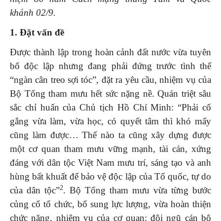
khánh 02/9.
1. Đặt vấn đề
Được thành lập trong hoàn cảnh đất nước vừa tuyên
bố độc lập nhưng đang phải đứng trước tình thế
“ngàn cân treo sợi tóc”, đặt ra yêu cầu, nhiệm vụ của
Bộ Tổng tham mưu hết sức nặng nề. Quán triệt sâu
sắc chỉ huấn của Chủ tịch Hồ Chí Minh: “Phải cố
gắng vừa làm, vừa học, có quyết tâm thì khó mấy
cũng làm được… Thế nào ta cũng xây dựng được
một cơ quan tham mưu vững mạnh, tài cán, xứng
đáng với dân tộc Việt Nam mưu trí, sáng tạo và anh
hùng bất khuất để bảo vệ độc lập của Tổ quốc, tự do
2
của dân tộc”
. Bộ Tổng tham mưu vừa từng bước
củng cố tổ chức, bổ sung lực lượng, vừa hoàn thiện
chức năng, nhiệm vụ của cơ quan; đội ngũ cán bộ