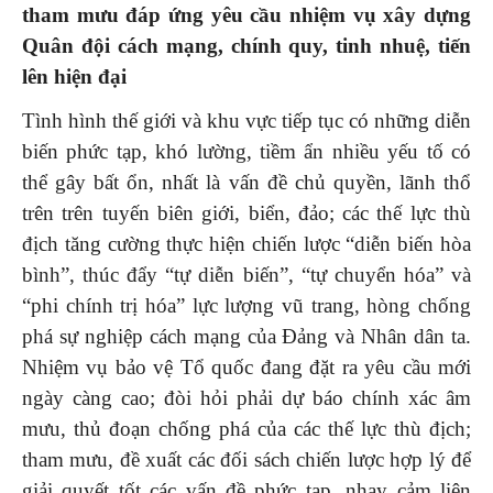
tham mưu đáp ứng yêu cầu nhiệm vụ xây dựng
Quân đội cách mạng, chính quy, tinh nhuệ, tiến
lên hiện đại
Tình hình thế giới và khu vực tiếp tục có những diễn
biến phức tạp, khó lường, tiềm ẩn nhiều yếu tố có
thể gây bất ổn, nhất là vấn đề chủ quyền, lãnh thổ
trên trên tuyến biên giới, biển, đảo; các thế lực thù
địch tăng cường thực hiện chiến lược “diễn biến hòa
bình”, thúc đẩy “tự diễn biến”, “tự chuyển hóa” và
“phi chính trị hóa” lực lượng vũ trang, hòng chống
phá sự nghiệp cách mạng của Đảng và Nhân dân ta.
Nhiệm vụ bảo vệ Tổ quốc đang đặt ra yêu cầu mới
ngày càng cao; đòi hỏi phải dự báo chính xác âm
mưu, thủ đoạn chống phá của các thế lực thù địch;
tham mưu, đề xuất các đối sách chiến lược hợp lý để
giải quyết tốt các vấn đề phức tạp, nhạy cảm liên