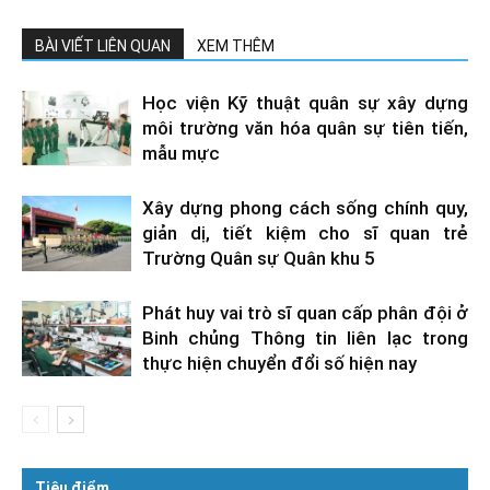
BÀI VIẾT LIÊN QUAN
XEM THÊM
Học viện Kỹ thuật quân sự xây dựng
môi trường văn hóa quân sự tiên tiến,
mẫu mực
Xây dựng phong cách sống chính quy,
giản dị, tiết kiệm cho sĩ quan trẻ
Trường Quân sự Quân khu 5
Phát huy vai trò sĩ quan cấp phân đội ở
Binh chủng Thông tin liên lạc trong
thực hiện chuyển đổi số hiện nay
Tiêu điểm