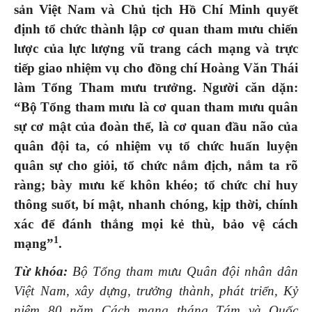
sản Việt Nam và Chủ tịch Hồ Chí Minh quyết
định tổ chức thành lập cơ quan tham mưu chiến
lược của lực lượng vũ trang cách mạng và trực
tiếp giao nhiệm vụ cho đồng chí Hoàng Văn Thái
làm Tổng Tham mưu trưởng. Người căn dặn:
“Bộ Tổng tham mưu là cơ quan tham mưu quân
sự cơ mật của đoàn thể, là cơ quan đầu não của
quân đội ta, có nhiệm vụ tổ chức huấn luyện
quân sự cho giỏi, tổ chức nắm địch, nắm ta rõ
ràng; bày mưu kế khôn khéo; tổ chức chỉ huy
thông suốt, bí mật, nhanh chóng, kịp thời, chính
xác để đánh thắng mọi kẻ thù, bảo vệ cách
1
mạng”
.
Từ khóa:
Bộ Tổng tham mưu Quân đội nhân dân
Việt Nam, xây dựng, trưởng thành, phát triển, Kỷ
niệm 80 năm Cách mạng tháng Tám và Quốc