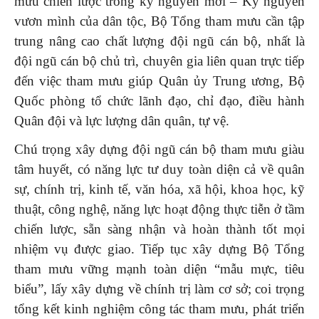
mưu chiến lược trong kỷ nguyên mới – Kỷ nguyên
vươn mình của dân tộc, Bộ Tổng tham mưu cần tập
trung nâng cao chất lượng đội ngũ cán bộ, nhất là
đội ngũ cán bộ chủ trì, chuyên gia liên quan trực tiếp
đến việc tham mưu giúp Quân ủy Trung ương, Bộ
Quốc phòng tổ chức lãnh đạo, chỉ đạo, điều hành
Quân đội và lực lượng dân quân, tự vệ.
Chú trọng xây dựng đội ngũ cán bộ tham mưu giàu
tâm huyết, có năng lực tư duy toàn diện cả về quân
sự, chính trị, kinh tế, văn hóa, xã hội, khoa học, kỹ
thuật, công nghệ, năng lực hoạt động thực tiễn ở tầm
chiến lược, sẵn sàng nhận và hoàn thành tốt mọi
nhiệm vụ được giao. Tiếp tục xây dựng Bộ Tổng
tham mưu vững mạnh toàn diện “mẫu mực, tiêu
biểu”, lấy xây dựng về chính trị làm cơ sở; coi trọng
tổng kết kinh nghiệm công tác tham mưu, phát triển