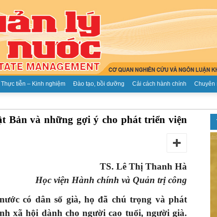
Thực tiễn – Kinh nghiệm
Đào tạo, bồi dưỡng
Cải cách hành chính
Chuyên 
Tạp
t Bản và những gợi ý cho phát triển viện
TS. Lê Thị Thanh Hà
chí
Học viện Hành chính và Quản trị công
nước có dân số già, họ đã chú trọng và phát
nh xã hội dành cho người cao tuổi, người già.