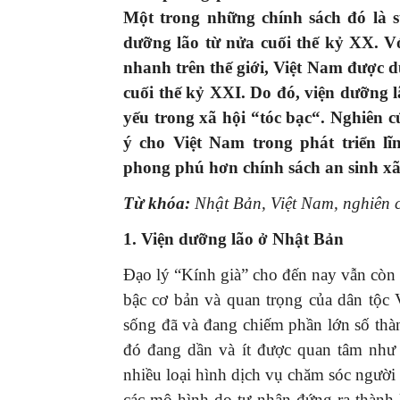
Một trong những chính sách đó là sự
dưỡng lão từ nửa cuối thế kỷ XX. Vớ
nhanh trên thế giới, Việt Nam được d
cuối thế kỷ XXI. Do đó, viện dưỡng l
yếu trong xã hội “tóc bạc“. Nghiên c
ý cho Việt Nam trong phát triển l
phong phú hơn chính sách an sinh xã 
Từ khóa:
Nhật Bản, Việt Nam, nghiên c
1. Viện dưỡng lão ở Nhật Bản
Đạo lý “Kính già” cho đến nay vẫn còn 
bậc cơ bản và quan trọng của dân tộc 
sống đã và đang chiếm phần lớn số thàn
đó đang dần và ít được quan tâm như 
nhiều loại hình dịch vụ chăm sóc người 
các mô hình do tư nhân đứng ra thành