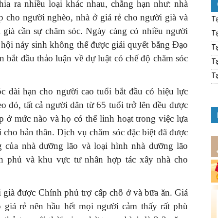
hia ra nhiều loại khác nhau, chẳng hạn như: nhà
p cho người nghèo, nhà ở giá rẻ cho người già và
Tạ
i già cần sự chăm sóc. Ngày càng có nhiều người
Tạ
 hội nảy sinh không thể được giải quyết bằng Đạo
Tạ
n bắt đầu thảo luận về dự luật có chế độ chăm sóc
Tạ
Tạ
 dài hạn cho người cao tuổi bắt đầu có hiệu lực
eo đó, tất cả người dân từ 65 tuổi trở lên đều được
p ở mức nào và họ có thể linh hoạt trong việc lựa
 cho bản thân. Dịch vụ chăm sóc đặc biệt đã được
 của nhà dưỡng lão và loại hình nhà dưỡng lão
h phủ và khu vực tư nhân hợp tác xây nhà cho
 già được Chính phủ trợ cấp chỗ ở và bữa ăn. Giá
giá rẻ nên hầu hết mọi người cảm thấy rất phù