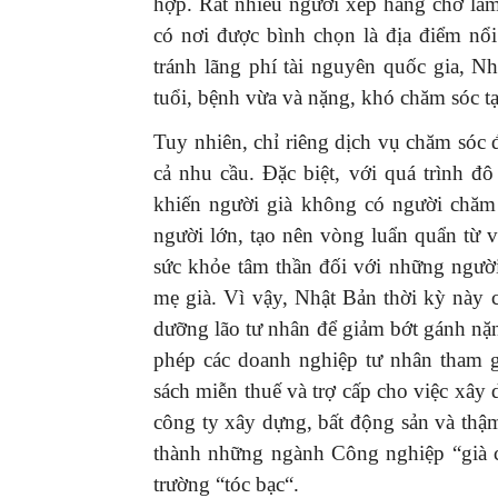
hợp. Rất nhiều người xếp hàng chờ làm 
có nơi được bình chọn là địa điểm nổ
tránh lãng phí tài nguyên quốc gia, N
tuổi, bệnh vừa và nặng, khó chăm sóc tạ
Tuy nhiên, chỉ riêng dịch vụ chăm sóc 
cả nhu cầu. Đặc biệt, với quá trình đô
khiến người già không có người chăm 
người lớn, tạo nên vòng luẩn quẩn từ 
sức khỏe tâm thần đối với những người
mẹ già. Vì vậy, Nhật Bản thời kỳ này 
dưỡng lão tư nhân để giảm bớt gánh nặ
phép các doanh nghiệp tư nhân tham g
sách miễn thuế và trợ cấp cho việc xây
công ty xây dựng, bất động sản và thậm 
thành những ngành Công nghiệp “già cỗ
trường “tóc bạc“.