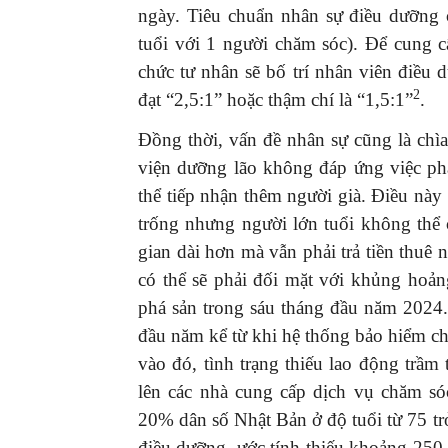
ngày. Tiêu chuẩn nhân sự điều dưỡng c
tuổi với 1 người chăm sóc). Để cung c
chức tư nhân sẽ bố trí nhân viên điều 
2
đạt “2,5:1” hoặc thậm chí là “1,5:1”
.
Đồng thời, vấn đề nhân sự cũng là chìa
viện dưỡng lão không đáp ứng việc ph
thể tiếp nhận thêm người già. Điều này
trống nhưng người lớn tuổi không thể 
gian dài hơn mà vẫn phải trả tiền thuê n
có thể sẽ phải đối mặt với khủng hoả
phá sản trong sáu tháng đầu năm 2024.
đầu năm kể từ khi hệ thống bảo hiểm c
vào đó, tình trạng thiếu lao động trầm
lên các nhà cung cấp dịch vụ chăm s
20% dân số Nhật Bản ở độ tuổi từ 75 tr
điều dưỡng, ước tính thiếu khoảng 25