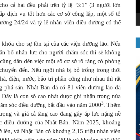
ho cả hai đều phải trên tỷ lệ “3:1” (3 người lớn
ấp dịch vụ tốt hơn các cơ sở công lập, một số tổ
dưỡng 24/24 và tỷ lệ nhân viên điều dưỡng có thể
 khóa cho sự tồn tại của các viện dưỡng lão. Nếu
ân bổ nhân lực cho người chăm sóc thì sẽ không
 cũng dẫn đến việc một số cơ sở rõ ràng có phòng
chuyển đến. Nếu ngôi nhà bị bỏ trống trong thời
hà, điện, nước, bảo trì phần cứng như nhau thì rất
ng phá sản. Nhật Bản đã có 81 viện dưỡng lão đã
 Đây là con số cao nhất được ghi nhận trong nửa
3
hăm sóc điều dưỡng bắt đầu vào năm 2000
. Thêm
 trọng và giá cả tăng cao đang gây áp lực nặng nề
óc điều dưỡng của Nhật Bản. Năm 2025, khoảng
ở lên, và Nhật Bản có khoảng 2,15 triệu nhân viên
0.000 nhân viên vào năm 2026 và khoảng 570.000