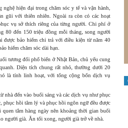
 nghệ hiện đại trong chăm sóc y tế và vận hành,
n gũi với thiên nhiên. Ngoài ra còn có các hoạt
 phục vụ sở thích riêng của từng người. Chi phí ở
g 80 đến 150 triệu đồng mỗi tháng, song người
ại được bảo hiểm chi trả với điều kiện từ năm 40
bảo hiểm chăm sóc dài hạn.
 tuổi tương đối phổ biến ở Nhật Bản, chủ yếu cung
uanh. Diện tích chung rất nhỏ, thường dưới 20
ó là tính linh hoạt, với tổng cộng bốn dịch vụ
từ nhà đến vào buổi sáng và các dịch vụ như phục
c, phục hồi tâm lý và phục hồi ngôn ngữ đều được
ói quen tắm hàng ngày nên khoảng thời gian buổi
 người già. Ăn tối xong, người già trở về nhà.