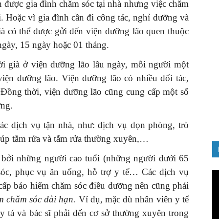
n được gia đình chăm sóc tại nhà nhưng việc chăm
i. Hoặc vì gia đình cần đi công tác, nghỉ dưỡng và
ià có thể được gửi đến viện dưỡng lão quen thuộc
ngày, 15 ngày hoặc 01 tháng.
ời già ở viện dưỡng lão lâu ngày, mỗi người một
viện dưỡng lão. Viện dưỡng lão có nhiều đối tác,
. Đồng thời, viện dưỡng lão cũng cung cấp một số
ỡng.
các dịch vụ tận nhà, như: dịch vụ dọn phòng, trò
iúp tắm rửa và tắm rửa thường xuyên,…
 bởi những người cao tuổi (những người dưới 65
sóc, phục vụ ăn uống, hỗ trợ y tế… Các dịch vụ
Tr
ch
 cấp bảo hiểm chăm sóc điều dưỡng nên cũng phải
Vi
m chăm sóc dài hạn.
Ví dụ, mặc dù nhân viên y tế
y tá và bác sĩ phải đến cơ sở thường xuyên trong