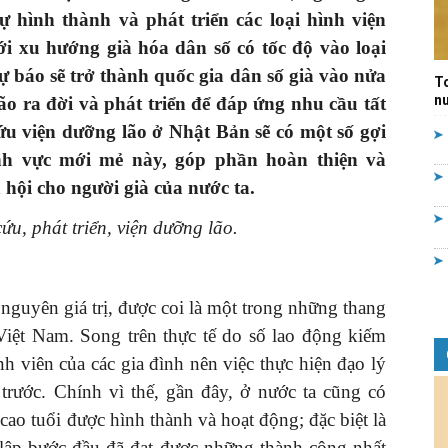
 hình thành và phát triển các loại hình viện
Quản
i xu hướng già hóa dân số có tốc độ vào loại
ự báo sẽ trở thành quốc gia dân số già vào nửa
T
nư
ão ra đời và phát triển để đáp ứng nhu cầu tất
ứu viện dưỡng lão ở Nhật Bản sẽ có một số gợi
ĩnh vực mới mẻ này, góp phần hoàn thiện và
lý
hội cho người già của nước ta.
ứu, phát triển, viện dưỡng lão.
nhà
nguyên giá trị, được coi là một trong những thang
Việt Nam. Song trên thực tế do số lao động kiếm
h viên của các gia đình nên việc thực hiện đạo lý
trước. Chính vì thế, gần đây, ở nước ta cũng có
cao tuổi được hình thành và hoạt động; đặc biệt là
nước
 lập bước đầu đã đạt được những thành công nhất