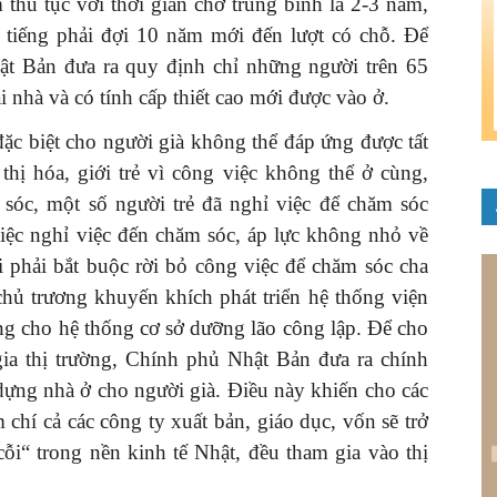
thủ tục với thời gian chờ trung bình là 2-3 năm,
i tiếng phải đợi 10 năm mới đến lượt có chỗ. Để
hật Bản đưa ra quy định chỉ những người trên 65
i nhà và có tính cấp thiết cao mới được vào ở.
đặc biệt cho người già không thể đáp ứng được tất
 thị hóa, giới trẻ vì công việc không thể ở cùng,
sóc, một số người trẻ đã nghỉ việc để chăm sóc
việc nghỉ việc đến chăm sóc, áp lực không nhỏ về
 phải bắt buộc rời bỏ công việc để chăm sóc cha
chủ trương khuyến khích phát triển hệ thống viện
ng cho hệ thống cơ sở dưỡng lão công lập. Để cho
ia thị trường, Chính phủ Nhật Bản đưa ra chính
 dựng nhà ở cho người già. Điều này khiến cho các
chí cả các công ty xuất bản, giáo dục, vốn sẽ trở
i“ trong nền kinh tế Nhật, đều tham gia vào thị