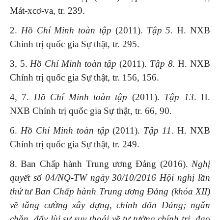
Mát-xcơ-va, tr. 239.
2.
Hồ Chí Minh
toàn tập
(2011).
Tập
5.
H. NXB
Chính trị quốc gia Sự thật, tr. 295.
3, 5.
Hồ Chí Minh
toàn tập
(2011).
Tập
8.
H. NXB
Chính trị quốc gia Sự thật, tr. 156, 156.
4, 7.
Hồ Chí Minh
toàn tập
(2011).
Tập
13
. H.
NXB Chính trị quốc gia Sự thật, tr. 66, 90.
6.
Hồ Chí Minh
toàn tập
(2011).
Tập
11.
H. NXB
Chính trị quốc gia Sự thật, tr. 249.
8. Ban Chấp hành Trung ương Đảng
(2016).
Nghị
quyết số 04/NQ-TW ngày 30/10/2016 Hội nghị lần
thứ tư Ban Chấp hành Trung ương Đảng (khóa XII)
về tăng cường xây dựng, chỉnh đốn Đảng; ngăn
chặn, đẩy lùi sự suy thoái về tư tưởng chính trị, đạo