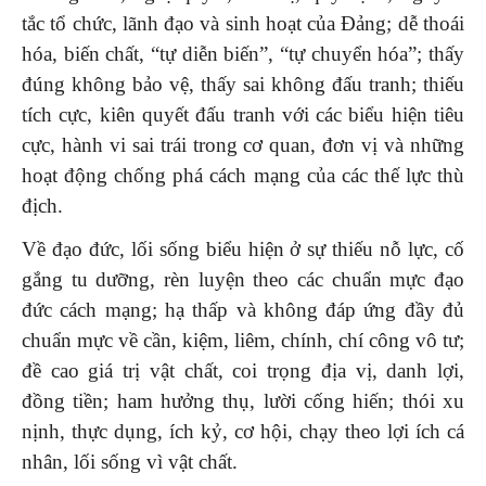
tắc tổ chức, lãnh đạo và sinh hoạt của Đảng; dễ thoái
hóa, biến chất, “tự diễn biến”, “tự chuyển hóa”; thấy
đúng không bảo vệ, thấy sai không đấu tranh; thiếu
tích cực, kiên quyết đấu tranh với các biểu hiện tiêu
cực, hành vi sai trái trong cơ quan, đơn vị và những
hoạt động chống phá cách mạng của các thế lực thù
địch.
Về đạo đức, lối sống biểu hiện ở sự thiếu nỗ lực, cố
gắng tu dưỡng, rèn luyện theo các chuẩn mực đạo
đức cách mạng; hạ thấp và không đáp ứng đầy đủ
chuẩn mực về cần, kiệm, liêm, chính, chí công vô tư;
đề cao giá trị vật chất, coi trọng địa vị, danh lợi,
đồng tiền; ham hưởng thụ, lười cống hiến; thói xu
nịnh, thực dụng, ích kỷ, cơ hội, chạy theo lợi ích cá
nhân, lối sống vì vật chất.