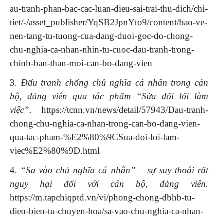
au-tranh-phan-bac-cac-luan-dieu-sai-trai-thu-dich/chi-
tiet/-/asset_publisher/YqSB2JpnYto9/content/bao-ve-
nen-tang-tu-tuong-cua-dang-duoi-goc-do-chong-
chu-nghia-ca-nhan-nhin-tu-cuoc-dau-tranh-trong-
chinh-ban-than-moi-can-bo-dang-vien
3.
Đấu tranh chống chủ nghĩa cá nhân trong cán
bộ, đảng viên qua tác phẩm “Sửa đổi lối làm
việc”.
https://tcnn.vn/news/detail/57943/Dau-tranh-
chong-chu-nghia-ca-nhan-trong-can-bo-dang-vien-
qua-tac-pham-%E2%80%9CSua-doi-loi-lam-
viec%E2%80%9D.html
4.
“Sa vào chủ nghĩa cá nhân” – sự suy thoái rất
nguy hại đối với cán bộ, đảng viên.
https://m.tapchiqptd.vn/vi/phong-chong-dbhb-tu-
dien-bien-tu-chuyen-hoa/sa-vao-chu-nghia-ca-nhan-