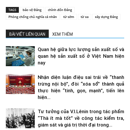
TAGS
bảo vệ Đảng
chỉnh đốn Đảng
Phòng chống chủ nghĩa cá nhân
từ sớm
từ xa
xây dựng Đảng
BÀI VIẾT LIÊN QUAN
XEM THÊM
Quan hệ giữa lực lượng sản xuất số và
quan hệ sản xuất số ở Việt Nam hiện
nay
Nhận diện luận điệu sai trái về “thanh
trừng nội bộ”, đòi “xóa sổ” thành quả
thực hiện “tinh, gọn, mạnh”, tiến lên
hiện...
Tư tưởng của V.I.Lênin trong tác phẩm
“Thà ít mà tốt” về công tác kiểm tra,
giám sát và giá trị thời đại trong...