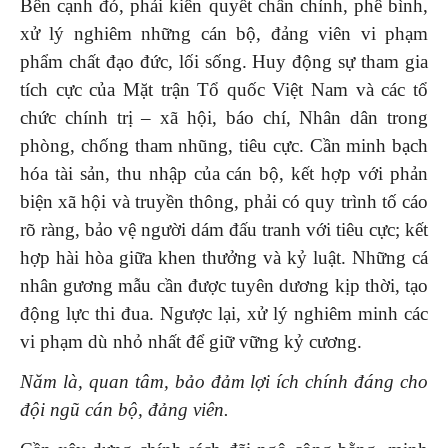
Bên cạnh đó, phải kiên quyết chấn chỉnh, phê bình,
xử lý nghiêm những cán bộ, đảng viên vi phạm
phẩm chất đạo đức, lối sống. Huy động sự tham gia
tích cực của Mặt trận Tổ quốc Việt Nam và các tổ
chức chính trị – xã hội, báo chí, Nhân dân trong
phòng, chống tham nhũng, tiêu cực. Cần minh bạch
hóa tài sản, thu nhập của cán bộ, kết hợp với phản
biện xã hội và truyền thông, phải có quy trình tố cáo
rõ ràng, bảo vệ người dám đấu tranh với tiêu cực; kết
hợp hài hòa giữa khen thưởng và kỷ luật. Những cá
nhân gương mẫu cần được tuyên dương kịp thời, tạo
động lực thi đua. Ngược lại, xử lý nghiêm minh các
vi phạm dù nhỏ nhất để giữ vững kỷ cương.
Năm là, quan tâm, bảo đảm lợi ích chính đáng cho
đội ngũ cán bộ, đảng viên.