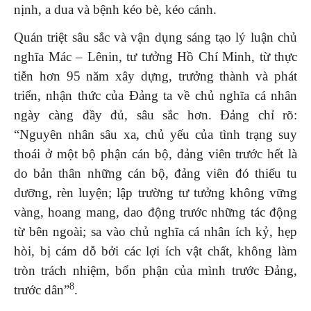
nịnh, a dua và bệnh kéo bè, kéo cánh.
Quán triệt sâu sắc và vận dụng sáng tạo lý luận chủ
nghĩa Mác – Lênin, tư tưởng Hồ Chí Minh, từ thực
tiễn hơn 95 năm xây dựng, trưởng thành và phát
triển, nhận thức của Đảng ta về chủ nghĩa cá nhân
ngày càng đầy đủ, sâu sắc hơn. Đảng chỉ rõ:
“Nguyên nhân sâu xa, chủ yếu của tình trạng suy
thoái ở một bộ phận cán bộ, đảng viên trước hết là
do bản thân những cán bộ, đảng viên đó thiếu tu
dưỡng, rèn luyện; lập trường tư tưởng không vững
vàng, hoang mang, dao động trước những tác động
từ bên ngoài; sa vào chủ nghĩa cá nhân ích kỷ, hẹp
hòi, bị cám dỗ bởi các lợi ích vật chất, không làm
tròn trách nhiệm, bổn phận của mình trước Đảng,
8
trước dân”
.