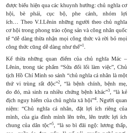
được biểu hiện qua các khuynh hướng: chủ nghĩa cơ
hội, bè phái, cục bộ, phe cánh, nhóm lợi
ích… Theo V.I.Lênin những người theo chủ nghĩa
cơ hội trong phong trào cộng sản và công nhân quốc
tế “dễ dàng thừa nhận mọi công thức và rời bỏ mọi
1
công thức cũng dễ dàng như thế”
.
Kế thừa những quan điểm của chủ nghĩa Mác –
Lênin, trong tác phẩm “Sửa đổi lối làm việc”, Chủ
tịch Hồ Chí Minh so sánh “chủ nghĩa cá nhân là một
2
thứ vi trùng rất độc”
, “là bệnh chính, bệnh mẹ,
3
do đó, mà sinh ra nhiều chứng bệnh khác”
, “là kẻ
4
địch nguy hiểm của chủ nghĩa xã hội”
. Người quan
niệm: “Chủ nghĩa cá nhân, đặt lợi ích riêng của
mình, của gia đình mình lên trên, lên trước lợi ích
5
chung của dân tộc”
, “là so bì đãi ngộ: lương thấp,