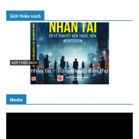
Giới thiệu sách
GIỚI THIỆU SÁCH
Cuốn sách “Tuyệt đối trung thành với Tổ quốc,
với Đảng, Nhà nước và Nhân dân – Sáng ngời
tư cách người Công an cách mạng”
06/02/2025
Media
Trình
chơi
Video