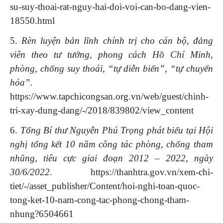
su-suy-thoai-rat-nguy-hai-doi-voi-can-bo-dang-vien-
18550.html
5.
Rèn luyện bản lĩnh chính trị cho cán bộ, đảng
viên theo tư tưởng, phong cách Hồ Chí Minh,
phòng, chống suy thoái, “tự diễn biến”, “tự chuyển
hóa”.
https://www.tapchicongsan.org.vn/web/guest/chinh-
tri-xay-dung-dang/-/2018/839802/view_content
6.
Tổng Bí thư Nguyễn Phú Trọng phát biểu tại Hội
nghị tổng kết 10 năm công tác phòng, chống tham
nhũng, tiêu cực giai đoạn 2012 – 2022
,
ngày
30
/
6
/
2022
. https://thanhtra.gov.vn/xem-chi-
tiet/-/asset_publisher/Content/hoi-nghi-toan-quoc-
tong-ket-10-nam-cong-tac-phong-chong-tham-
nhung?6504661