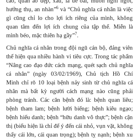
cao, quần áo đẹp, xấu, là uể oải, muốn nghỉ ngơi,
6
hưởng thụ, an nhàn”
và “Chủ nghĩa cá nhân là việc
gì cũng chỉ lo cho lợi ích riêng của mình, không
quan tâm đến lợi ích chung của tập thể. Miễn là
7
mình béo, mặc thiên hạ gầy”
.
Chủ nghĩa cá nhân trong đội ngũ cán bộ, đảng viên
thể hiện qua nhiều hành vi tiêu cực. Trong tác phẩm
“Nâng cao đạo đức cách mạng, quét sạch chủ nghĩa
cá nhân” (ngày 03/02/1969), Chủ tịch Hồ Chí
Minh chỉ rõ 10 loại bệnh nảy sinh từ chủ nghĩa cá
nhân mà bất kỳ người cách mạng nào cũng phải
phòng tránh. Các căn bệnh đó là: bệnh quan liêu;
bệnh tham lam; bệnh lười biếng; bệnh kiêu ngạo;
bệnh hiếu danh; bệnh “hữu danh vô thực”; bệnh cận
thị (biểu hiện là chỉ để ý đến cái nhỏ, vụn vặt, không
thấy cái lớn, cái quan trọng); bệnh tỵ nạnh; bệnh xu