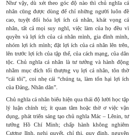
Như vậy, dù xét theo góc độ nào thì chủ nghĩa cá
nhân cũng được dùng để chỉ những người luôn đề
cao, tuyệt đối hóa lợi ích cá nhân, khát vọng cá
nhân, tất cả mọi suy nghĩ, việc làm của họ đều vì
quyền và lợi ích của cá nhân mình, gia đình mình,
nhóm lợi ích mình; đặt lợi ích của cá nhân lên trên,
lên trước lợi ích của tập thể, của cách mạng, của dân
tộc. Chủ nghĩa cá nhân là tư tưởng và hành động
nhằm mục đích tối thượng vụ lợi cá nhân, tôn thờ
“cái tôi”, coi nhẹ cái “chúng ta, làm tổn hại lợi ích
của Đảng, Nhân dân”.
Chủ nghĩa cá nhân biểu hiện qua thái độ lười học tập
lý luận chính trị; ít quan tâm hoặc thờ ơ việc vận
dụng, phát triển sáng tạo chủ nghĩa Mác – Lênin, tư
tưởng Hồ Chí Minh; chấp hành không nghiêm
Cương lĩnh, nghị quyết, chỉ thị, quy định, nguyên