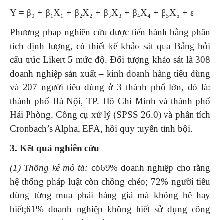
Y = β₀ + β₁X₁ + β₂X₂ + β₃X₃ + β₄X₄ + β₅X₅ + ε
Phương pháp nghiên cứu được tiến hành bằng phân
tích định lượng, có thiết kế khảo sát qua Bảng hỏi
cấu trúc Likert 5 mức độ. Đối tượng khảo sát là 308
doanh nghiệp sản xuất – kinh doanh hàng tiêu dùng
và 207 người tiêu dùng ở 3 thành phố lớn, đó là:
thành phố Hà Nội, TP. Hồ Chí Minh và thành phố
Hải Phòng. Công cụ xử lý (SPSS 26.0) và phân tích
Cronbach’s Alpha, EFA, hồi quy tuyến tính bội.
3
. Kết quả nghiên cứu
(1)
Thống kê mô tả
:
có69% doanh nghiệp cho rằng
hệ thống pháp luật còn chồng chéo; 72% người tiêu
dùng từng mua phải hàng giả mà không hề hay
biết;61% doanh nghiệp không biết sử dụng công