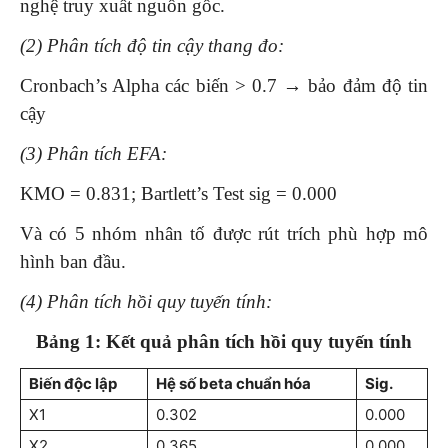
nghệ truy xuất nguồn gốc.
(2)
Phân tích độ tin cậy thang đo
:
Cronbach’s Alpha các biến > 0.7 → bảo đảm độ tin
cậy
(
3
)
Phân tích EFA
:
KMO = 0.831; Bartlett’s Test sig = 0.000
Và có 5 nhóm nhân tố được rút trích phù hợp mô
hình ban đầu.
(
4
)
Phân tích hồi quy tuyến tính
:
Bảng 1: Kết quả phân tích hồi quy tuyến tính
Biến độc lập
Hệ số beta chuẩn hóa
Sig.
X1
0.302
0.000
X2
0.365
0.000