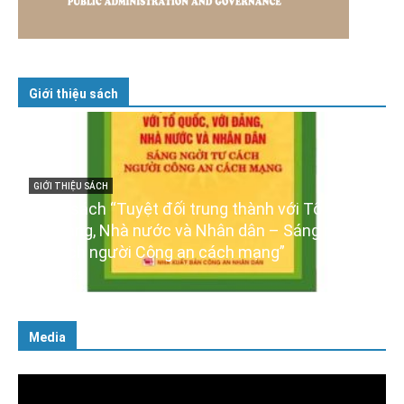
Giới thiệu sách
h với Tổ quốc,
GIỚI THIỆU SÁCH
 – Sáng ngời
Ra mắt ba cuốn sách ảnh chào mừng 
ng”
XIV của Đảng
16/01/2026
Media
Trình
chơi