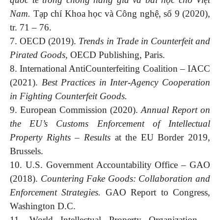
Nam.
Tạp chí Khoa học và Công nghệ, số 9 (2020),
tr. 71 – 76.
7. OECD (2019).
Trends in Trade in Counterfeit and
Pirated Goods,
OECD Publishing, Paris.
8. International AntiCounterfeiting Coalition – IACC
(2021).
Best Practices in Inter-Agency Cooperation
in Fighting Counterfeit Goods.
9. European Commission (2020).
Annual Report on
the EU’s Customs Enforcement of Intellectual
Property Rights – Results
at the EU Border 2019,
Brussels.
10. U.S. Government Accountability Office – GAO
(2018).
Countering Fake Goods: Collaboration and
Enforcement Strategies.
GAO Report to Congress,
Washington D.C.
11. World Intellectual Property Organization –