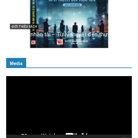
GIỚI THIỆU SÁCH
Cuốn sách “Tuyệt đối trung thành với Tổ quốc,
với Đảng, Nhà nước và Nhân dân – Sáng ngời
tư cách người Công an cách mạng”
06/02/2025
Media
Trình
chơi
Video